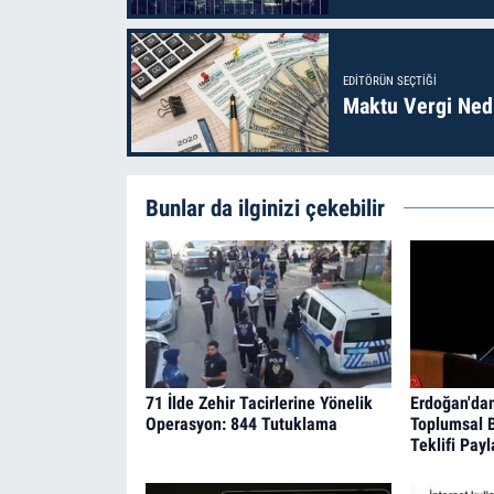
EDITÖRÜN SEÇTIĞI
Maktu Vergi Nedi
Bunlar da ilginizi çekebilir
71 İlde Zehir Tacirlerine Yönelik
Erdoğan'dan
Operasyon: 844 Tutuklama
Toplumsal 
Teklifi Pay