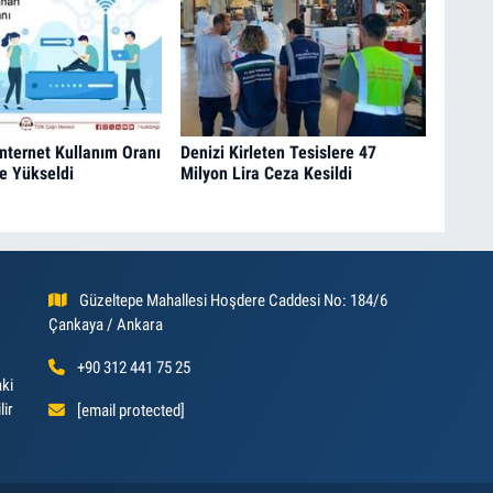
İnternet Kullanım Oranı
Denizi Kirleten Tesislere 47
e Yükseldi
Milyon Lira Ceza Kesildi
Güzeltepe Mahallesi Hoşdere Caddesi No: 184/6
Çankaya / Ankara
+90 312 441 75 25
aki
lir
[email protected]