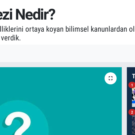
zi Nedir?
elliklerini ortaya koyan bilimsel kanunlardan 
 verdik.
T
1
2