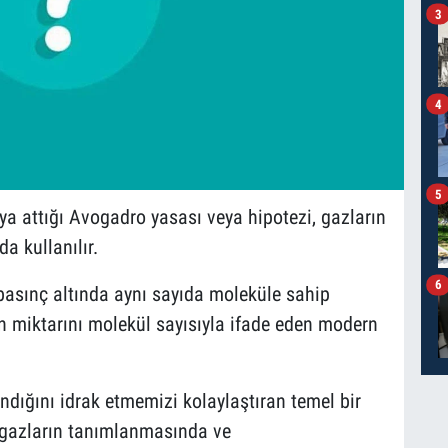
3
4
5
 attığı Avogadro yasası veya hipotezi, gazların
a kullanılır.
6
 basınç altında aynı sayıda moleküle sahip
ın miktarını molekül sayısıyla ifade eden modern
ndığını idrak etmemizi kolaylaştıran temel bir
le gazların tanımlanmasında ve