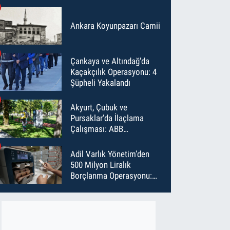
Ankara Koyunpazarı Camii
Çankaya ve Altındağ'da
Kaçakçılık Operasyonu: 4
Şüpheli Yakalandı
Akyurt, Çubuk ve
Pursaklar’da İlaçlama
Çalışması: ABB
Temmuz’da 6 Bin Noktayı
İlaçladı
Adil Varlık Yönetim’den
500 Milyon Liralık
Borçlanma Operasyonu:
Maliyet Düştü, Vade Uzadı