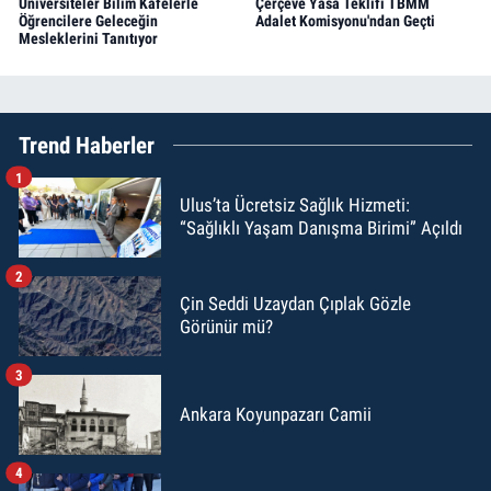
Üniversiteler Bilim Kafelerle
Çerçeve Yasa Teklifi TBMM
Öğrencilere Geleceğin
Adalet Komisyonu'ndan Geçti
Mesleklerini Tanıtıyor
Trend Haberler
1
Ulus’ta Ücretsiz Sağlık Hizmeti:
“Sağlıklı Yaşam Danışma Birimi” Açıldı
2
Çin Seddi Uzaydan Çıplak Gözle
Görünür mü?
3
Ankara Koyunpazarı Camii
4