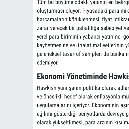
Tüm bu büyüme odaklı yapının en belirgin
oluşturması oluyor. Piyasadaki para mik
harcamaların körüklenmesi, fiyat istikr
zarar verecek bir pahalılığa sebebiyet ve
yerel para biriminin yabancı yatırımcı g
kaybetmesine ve ithalat maliyetlerinin y
geleneksel tasarruf sahipleri de banka me
edemiyor.
Ekonomi Yönetiminde Hawkis
Hawkish yani şahin politika olarak adlan
ve öncelikli hedef olarak enflasyonla müc
uygulamalarını içeriyor. Ekonominin aşırı
eğilimi gösterdiği periyotlarda devreye 
olarak yükseltilmesi, para arzının kısılm