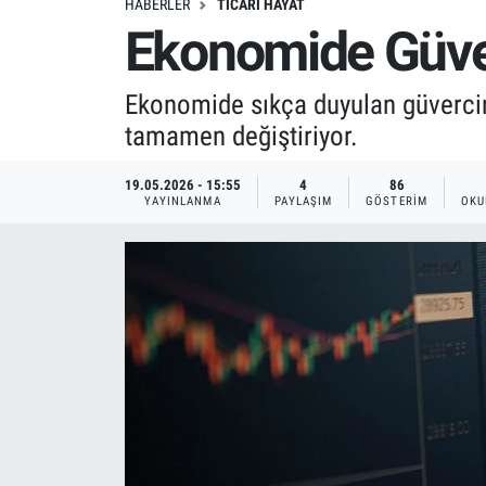
HABERLER
TICARI HAYAT
Ekonomide Güver
Ekonomide sıkça duyulan güvercin
tamamen değiştiriyor.
19.05.2026 - 15:55
4
86
YAYINLANMA
PAYLAŞIM
GÖSTERIM
OKU