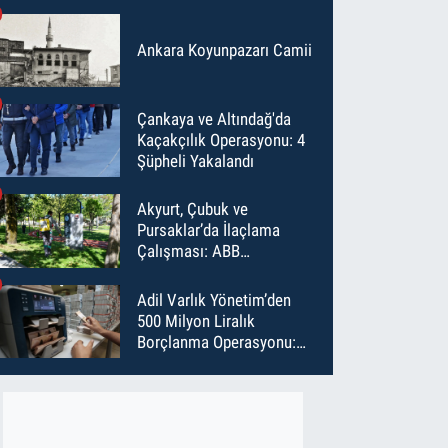
Ankara Koyunpazarı Camii
Çankaya ve Altındağ'da
Kaçakçılık Operasyonu: 4
Şüpheli Yakalandı
Akyurt, Çubuk ve
Pursaklar’da İlaçlama
Çalışması: ABB
Temmuz’da 6 Bin Noktayı
İlaçladı
Adil Varlık Yönetim’den
500 Milyon Liralık
Borçlanma Operasyonu:
Maliyet Düştü, Vade Uzadı