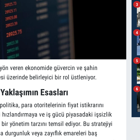
3
4
5
 yön veren ekonomide güvercin ve şahin
 üzerinde belirleyici bir rol üstleniyor.
6
 Yaklaşımın Esasları
litika, para otoritelerinin fiyat istikrarını
ızlandırmaya ve iş gücü piyasadaki işsizlik
bir yönetim tarzını temsil ediyor. Bu stratejiyi
 durgunluk veya zayıflık emareleri baş