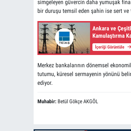
simgeleyen güvercin daha yumuşak finansa
bir duruşu temsil eden şahin ise sert v
Ankara ve Çeşitli
Kamulaştırma Ka
İçeriği Görüntüle
Merkez bankalarının dönemsel ekonomik 
tutumu, küresel sermayenin yönünü beli
ediyor.
Muhabir:
Betül Gökçe AKGÖL