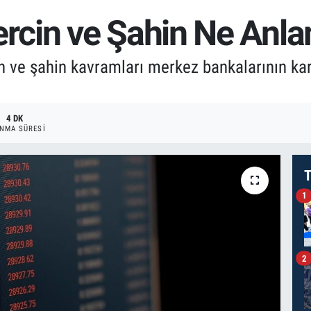
cin ve Şahin Ne Anla
 ve şahin kavramları merkez bankalarının kara
4 DK
NMA SÜRESI
T
1
2