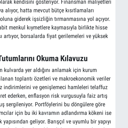
arak kendisini gösteriyor. Finansman maliyetleri
ıya alıyor, hatta mevcut bütçe kısıtlamaları
oluna giderek işsizliğin tırmanmasına yol açıyor.
 sabit menkul kıymetlere kaymasıyla birlikte hisse
ı artıyor, borsalarda fiyat gerilemeleri ve yüksek
 Tutumlarını Okuma Kılavuzu
in kulvarda yer aldığını anlamak için kurum
ınlanan toplantı özetleri ve makroekonomik veriler
z indirimlerini ve genişlemeci hamleleri telaffuz
ret ederken, enflasyon risk vurgusuyla faiz artış
ruş sergileniyor. Portföylerini bu döngülere göre
mcılar için bu iki kavramın adlandırma kökeni ise
yapısından geliyor. Barışçıl ve uyumlu bir yapıyı