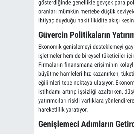
gösterdiğinde genellikle gevşek para pol
oranları mümkün mertebe düşük seviyeler
ihtiyaç duyduğu nakit likidite akışı kesint
Güvercin Politikaların Yatırım
Ekonomik genişlemeyi desteklemeyi gaye
işletmeler hem de bireysel tüketiciler iç
Firmaların finansmana erişiminin kolayla
büyütme hamleleri hız kazanırken, tüketi
eğilimleri tepe noktaya ulaşıyor. Ekonom
istihdamı artırıp işsizliği azaltırken, d
yatırımcıları riskli varlıklara yönlendire
hareketlilik yaratıyor.
Genişlemeci Adımların Getird