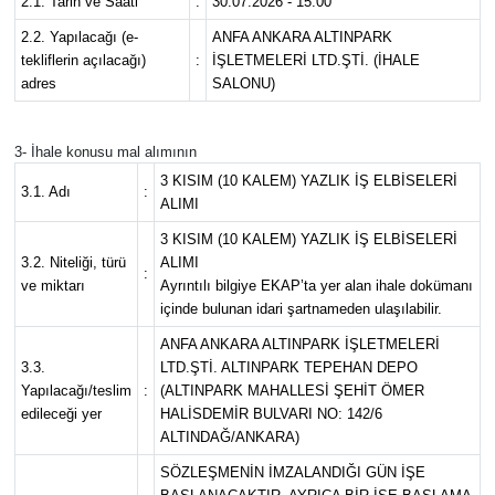
2.1. Tarih ve Saati
:
30.07.2026 - 15:00
2.2. Yapılacağı (e-
ANFA ANKARA ALTINPARK
tekliflerin açılacağı)
:
İŞLETMELERİ LTD.ŞTİ. (İHALE
adres
SALONU)
3- İhale konusu mal alımının
3 KISIM (10 KALEM) YAZLIK İŞ ELBİSELERİ
3.1. Adı
:
ALIMI
3 KISIM (10 KALEM) YAZLIK İŞ ELBİSELERİ
3.2. Niteliği, türü
ALIMI
:
ve miktarı
Ayrıntılı bilgiye EKAP’ta yer alan ihale dokümanı
içinde bulunan idari şartnameden ulaşılabilir.
ANFA ANKARA ALTINPARK İŞLETMELERİ
3.3.
LTD.ŞTİ. ALTINPARK TEPEHAN DEPO
Yapılacağı/teslim
:
(ALTINPARK MAHALLESİ ŞEHİT ÖMER
edileceği yer
HALİSDEMİR BULVARI NO: 142/6
ALTINDAĞ/ANKARA)
SÖZLEŞMENİN İMZALANDIĞI GÜN İŞE