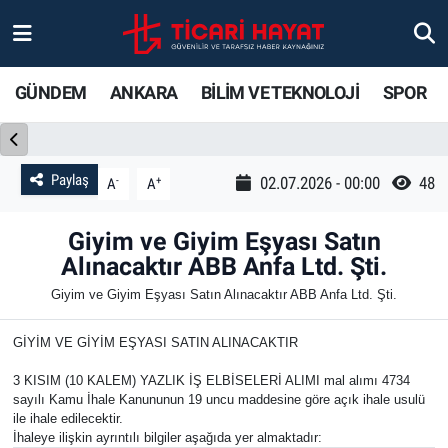
Gündem
Ankara Nöbetçi Eczaneler
GÜNDEM
ANKARA
BİLİM VE TEKNOLOJİ
SPOR
Ankara
Ankara Hava Durumu
Bilim ve Teknoloji
Ankara Trafik Yoğunluk Haritası
Paylaş
-
+
02.07.2026 - 00:00
48
A
A
Spor
Süper Lig Puan Durumu ve Fikstür
Giyim ve Giyim Eşyası Satın
Alınacaktır ABB Anfa Ltd. Şti.
Ticari Hayat
Tüm Manşetler
Giyim ve Giyim Eşyası Satın Alınacaktır ABB Anfa Ltd. Şti.
Yaşam
Son Dakika Haberleri
GİYİM VE GİYİM EŞYASI SATIN ALINACAKTIR
Resmi İlanlar
Haber Arşivi
3 KISIM (10 KALEM) YAZLIK İŞ ELBİSELERİ ALIMI mal alımı 4734
sayılı Kamu İhale Kanununun 19 uncu maddesine göre açık ihale usulü
ile ihale edilecektir.
İhaleye ilişkin ayrıntılı bilgiler aşağıda yer almaktadır: