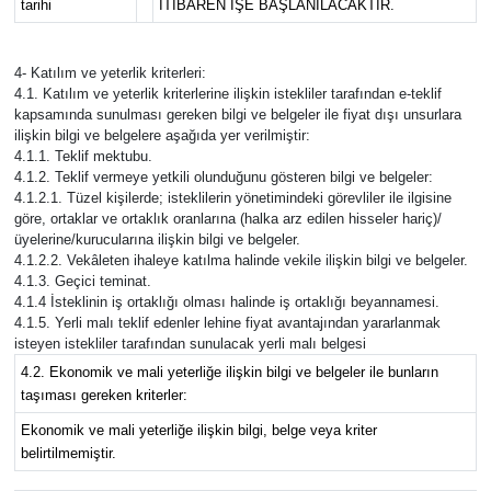
tarihi
İTİBAREN İŞE BAŞLANILACAKTIR.
4- Katılım ve yeterlik kriterleri:
4.1. Katılım ve yeterlik kriterlerine ilişkin istekliler tarafından e-teklif
kapsamında sunulması gereken bilgi ve belgeler ile fiyat dışı unsurlara
ilişkin bilgi ve belgelere aşağıda yer verilmiştir:
4.1.1. Teklif mektubu.
4.1.2. Teklif vermeye yetkili olunduğunu gösteren bilgi ve belgeler:
4.1.2.1. Tüzel kişilerde; isteklilerin yönetimindeki görevliler ile ilgisine
göre, ortaklar ve ortaklık oranlarına (halka arz edilen hisseler hariç)/
üyelerine/kurucularına ilişkin bilgi ve belgeler.
4.1.2.2. Vekâleten ihaleye katılma halinde vekile ilişkin bilgi ve belgeler.
4.1.3. Geçici teminat.
4.1.4 İsteklinin iş ortaklığı olması halinde iş ortaklığı beyannamesi.
4.1.5. Yerli malı teklif edenler lehine fiyat avantajından yararlanmak
isteyen istekliler tarafından sunulacak yerli malı belgesi
4.2. Ekonomik ve mali yeterliğe ilişkin bilgi ve belgeler ile bunların
taşıması gereken kriterler:
Ekonomik ve mali yeterliğe ilişkin bilgi, belge veya kriter
belirtilmemiştir.