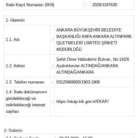
İhale Kayıt Numarası (İKN)
:
2026/1197630
1- İdarenin
ANKARA BÜYÜKŞEHİR BELEDİYE
BAŞKANLIĞI ANFA ANKARA ALTINPARK
1.1. Adı
:
İŞLETMELERİ LİMİTED ŞİRKETİ
MÜDÜRLÜĞÜ
Şehit Ömer Halisdemir Bulvarı, No:142/6
1.2. Adresi
:
Aydınlıkevler ALTINDAĞ/ANKARA
ALTINDAĞ/ANKARA
1.3. Telefon numarası
:
03125969000/1903-1906
1.4. İhale dokümanının
görülebileceği ve
:
https://ekap.kik.gov.tr/EKAP/
indirilebileceği internet
sayfası
2- İhalenin