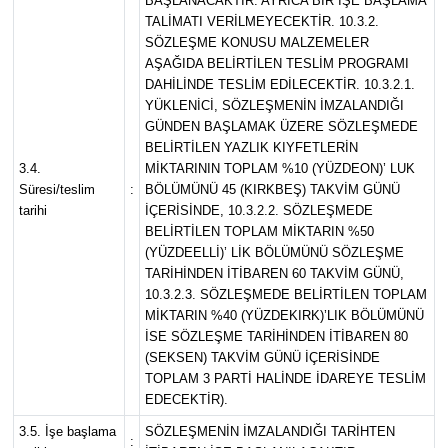
BAŞLANACAKTIR. AYRICA BİR İŞE BAŞLAMA
TALİMATI VERİLMEYECEKTİR. 10.3.2.
SÖZLEŞME KONUSU MALZEMELER
AŞAĞIDA BELİRTİLEN TESLİM PROGRAMI
DAHİLİNDE TESLİM EDİLECEKTİR. 10.3.2.1.
YÜKLENİCİ, SÖZLEŞMENİN İMZALANDIĞI
GÜNDEN BAŞLAMAK ÜZERE SÖZLEŞMEDE
BELİRTİLEN YAZLIK KIYFETLERİN
3.4.
MİKTARININ TOPLAM %10 (YÜZDEON)’ LUK
Süresi/teslim
:
BÖLÜMÜNÜ 45 (KIRKBEŞ) TAKVİM GÜNÜ
tarihi
İÇERİSİNDE, 10.3.2.2. SÖZLEŞMEDE
BELİRTİLEN TOPLAM MİKTARIN %50
(YÜZDEELLİ)’ LİK BÖLÜMÜNÜ SÖZLEŞME
TARİHİNDEN İTİBAREN 60 TAKVİM GÜNÜ,
10.3.2.3. SÖZLEŞMEDE BELİRTİLEN TOPLAM
MİKTARIN %40 (YÜZDEKIRK)’LIK BÖLÜMÜNÜ
İSE SÖZLEŞME TARİHİNDEN İTİBAREN 80
(SEKSEN) TAKVİM GÜNÜ İÇERİSİNDE
TOPLAM 3 PARTİ HALİNDE İDAREYE TESLİM
EDECEKTİR).
3.5. İşe başlama
SÖZLEŞMENİN İMZALANDIĞI TARİHTEN
: