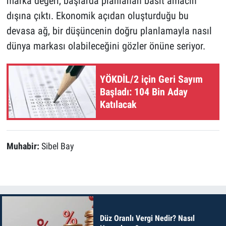
marka değeri, başlarda planlanan basit amacın
dışına çıktı. Ekonomik açıdan oluşturduğu bu
devasa ağ, bir düşüncenin doğru planlamayla nasıl
dünya markası olabileceğini gözler önüne seriyor.
YÖKDİL/2 için Geri Sayım
Başladı: 104 Bin Aday
Katılacak
Muhabir:
Sibel Bay
Düz Oranlı Vergi Nedir? Nasıl