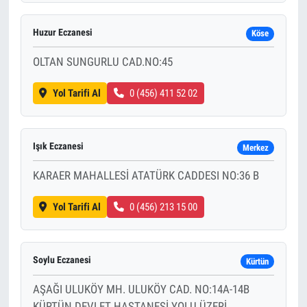
Huzur Eczanesi
Köse
OLTAN SUNGURLU CAD.NO:45
Yol Tarifi Al
0 (456) 411 52 02
Işık Eczanesi
Merkez
KARAER MAHALLESİ ATATÜRK CADDESI NO:36 B
Yol Tarifi Al
0 (456) 213 15 00
Soylu Eczanesi
Kürtün
AŞAĞI ULUKÖY MH. ULUKÖY CAD. NO:14A-14B
KÜRTÜN DEVLET HASTANESİ YOLU ÜZERİ