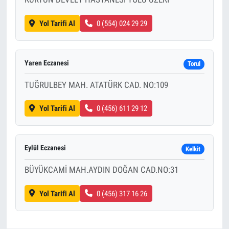
Yol Tarifi Al
0 (554) 024 29 29
Yaren Eczanesi
Torul
TUĞRULBEY MAH. ATATÜRK CAD. NO:109
Yol Tarifi Al
0 (456) 611 29 12
Eylül Eczanesi
Kelkit
BÜYÜKCAMİ MAH.AYDIN DOĞAN CAD.NO:31
Yol Tarifi Al
0 (456) 317 16 26