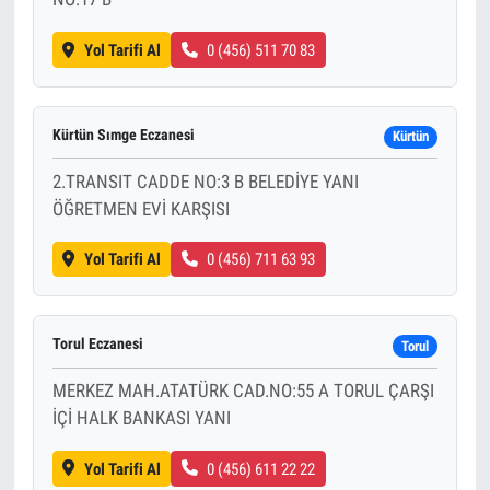
Yol Tarifi Al
0 (456) 511 70 83
Kürtün Sımge Eczanesi
Kürtün
2.TRANSIT CADDE NO:3 B BELEDİYE YANI
ÖĞRETMEN EVİ KARŞISI
Yol Tarifi Al
0 (456) 711 63 93
Torul Eczanesi
Torul
MERKEZ MAH.ATATÜRK CAD.NO:55 A TORUL ÇARŞI
İÇİ HALK BANKASI YANI
Yol Tarifi Al
0 (456) 611 22 22