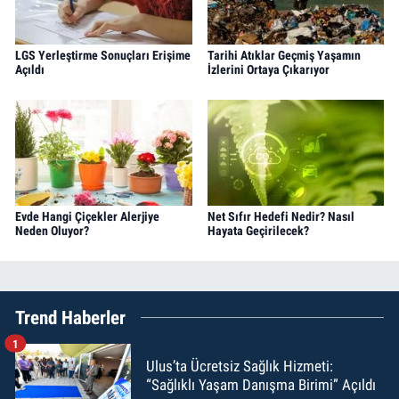
LGS Yerleştirme Sonuçları Erişime
Tarihi Atıklar Geçmiş Yaşamın
Açıldı
İzlerini Ortaya Çıkarıyor
Evde Hangi Çiçekler Alerjiye
Net Sıfır Hedefi Nedir? Nasıl
Neden Oluyor?
Hayata Geçirilecek?
Trend Haberler
1
Ulus’ta Ücretsiz Sağlık Hizmeti:
“Sağlıklı Yaşam Danışma Birimi” Açıldı