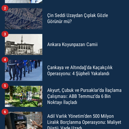
2
Çin Seddi Uzaydan Çıplak Gözle
Görünür mü?
3
Ankara Koyunpazarı Camii
4
Çankaya ve Altındağ'da Kaçakçılık
Operasyonu: 4 Şüpheli Yakalandı
5
Akyurt, Çubuk ve Pursaklar’da İlaçlama
Çalışması: ABB Temmuz’da 6 Bin
Noktayı İlaçladı
6
Adil Varlık Yönetim’den 500 Milyon
Liralık Borçlanma Operasyonu: Maliyet
Düştü, Vade Uzadı