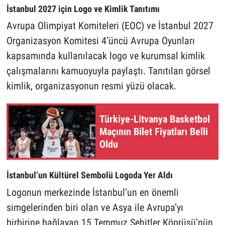
İstanbul 2027 için Logo ve Kimlik Tanıtımı
Avrupa Olimpiyat Komiteleri (EOC) ve İstanbul 2027
Organizasyon Komitesi 4’üncü Avrupa Oyunları
kapsamında kullanılacak logo ve kurumsal kimlik
çalışmalarını kamuoyuyla paylaştı. Tanıtılan görsel
kimlik, organizasyonun resmi yüzü olacak.
Türkiye-Litvanya Basketbol
Maçının Bilet Fiyatları Belli
Oldu
İstanbul’un Kültürel Sembolü Logoda Yer Aldı
Logonun merkezinde İstanbul’un en önemli
simgelerinden biri olan ve Asya ile Avrupa’yı
birbirine bağlayan 15 Temmuz Şehitler Köprüsü’nün