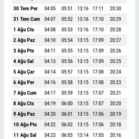
30 Tem Per
04:05
05:51
13:16
17:11
20:30
22:09
31 Tem Cum
04:07
05:52
13:16
17:10
20:29
22:07
1 Ağu Cts
04:08
05:53
13:16
17:10
20:28
22:05
2 Ağu Paz
04:10
05:54
13:15
17:09
20:27
22:04
3 Ağu Pts
04:11
05:55
13:15
17:09
20:26
22:02
4 Ağu Sal
04:13
05:56
13:15
17:09
20:25
22:01
5 Ağu Çar
04:14
05:57
13:15
17:08
20:24
21:59
6 Ağu Per
04:16
05:58
13:15
17:08
20:23
21:57
7 Ağu Cum
04:17
05:59
13:15
17:07
20:21
21:56
8 Ağu Cts
04:19
06:00
13:15
17:07
20:20
21:54
9 Ağu Paz
04:20
06:01
13:15
17:06
20:19
21:52
10 Ağu Pts
04:22
06:02
13:15
17:06
20:18
21:50
11 Ağu Sal
04:23
06:03
13:14
17:05
20:16
21:49