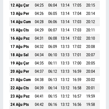
12 Ağu Çar
04:25
06:04
13:14
17:05
20:15
21:47
13 Ağu Per
04:26
06:05
13:14
17:04
20:14
21:45
14 Ağu Cum
04:28
06:06
13:14
17:03
20:12
21:43
15 Ağu Cts
04:29
06:07
13:14
17:03
20:11
21:41
16 Ağu Paz
04:31
06:08
13:14
17:02
20:10
21:40
17 Ağu Pts
04:32
06:09
13:13
17:02
20:08
21:38
18 Ağu Sal
04:34
06:10
13:13
17:01
20:07
21:36
19 Ağu Çar
04:35
06:11
13:13
17:00
20:05
21:34
20 Ağu Per
04:37
06:12
13:13
16:59
20:04
21:32
21 Ağu Cum
04:38
06:13
13:12
16:59
20:02
21:30
22 Ağu Cts
04:39
06:14
13:12
16:58
20:01
21:28
23 Ağu Paz
04:41
06:15
13:12
16:57
19:59
21:27
24 Ağu Pts
04:42
06:16
13:12
16:56
19:58
21:25