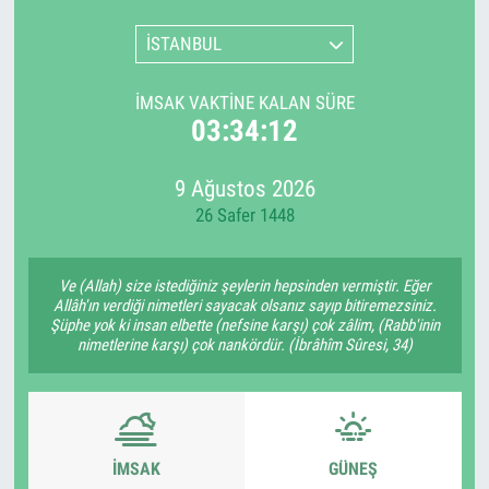
İSTANBUL
İMSAK VAKTINE KALAN SÜRE
03:34:11
9 Ağustos 2026
26 Safer 1448
Ve (Allah) size istediğiniz şeylerin hepsinden vermiştir. Eğer
Allâh'ın verdiği nimetleri sayacak olsanız sayıp bitiremezsiniz.
Şüphe yok ki insan elbette (nefsine karşı) çok zâlim, (Rabb'inin
nimetlerine karşı) çok nankördür. (İbrâhîm Sûresi, 34)
İMSAK
GÜNEŞ