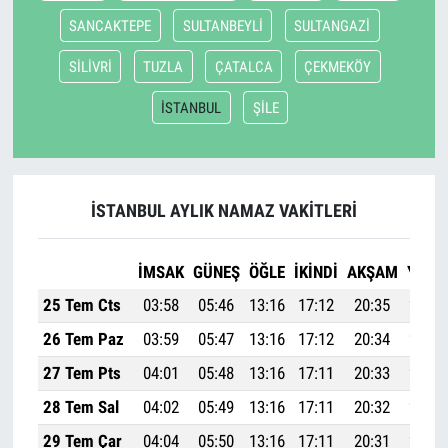
SANCAKTEPE
SULTANBEYLİ
SULTANGAZİ
SİLİVRİ
TUZLA
ÇATALCA
ÇEKMEKÖY
İSTANBUL
ŞİLE
İSTANBUL AYLIK NAMAZ VAKITLERI
İMSAK
GÜNEŞ
ÖĞLE
İKINDI
AKŞAM
YATSI
25 Tem Cts
03:58
05:46
13:16
17:12
20:35
22:16
26 Tem Paz
03:59
05:47
13:16
17:12
20:34
22:14
27 Tem Pts
04:01
05:48
13:16
17:11
20:33
22:13
28 Tem Sal
04:02
05:49
13:16
17:11
20:32
22:12
29 Tem Çar
04:04
05:50
13:16
17:11
20:31
22:10