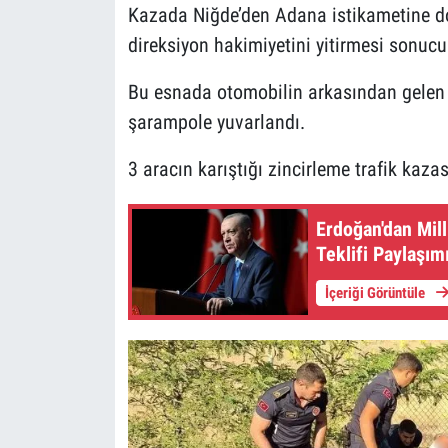
Kazada Niğde’den Adana istikametine do
direksiyon hakimiyetini yitirmesi sonucu 
Bu esnada otomobilin arkasından gelen t
şarampole yuvarlandı.
3 aracın karıştığı zincirleme trafik kaza
Erdoğan'dan Mil
Teklifi Paylaşım
İçeriği Görüntüle