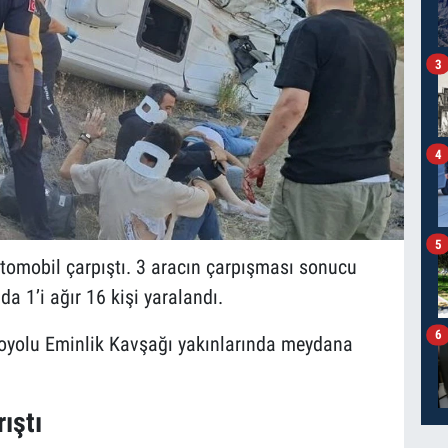
3
4
5
 otomobil çarpıştı. 3 aracın çarpışması sonucu
a 1’i ağır 16 kişi yaralandı.
6
oyolu Eminlik Kavşağı yakınlarında meydana
ıştı