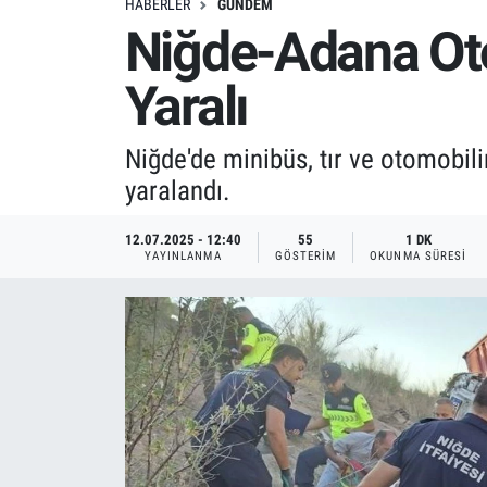
HABERLER
GÜNDEM
Niğde-Adana Oto
Yaralı
Niğde'de minibüs, tır ve otomobil
yaralandı.
12.07.2025 - 12:40
55
1 DK
YAYINLANMA
GÖSTERIM
OKUNMA SÜRESI