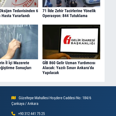
Oksijen Tedavisinden 6
71 İlde Zehir Tacirlerine Yönelik
 Hasta Yararlandı
Operasyon: 844 Tutuklama
in İl İçi Mazerete
GİB 860 Gelir Uzman Yardımcısı
eğiştirme Sonuçları
Alacak: Yazılı Sınav Ankara'da
Yapılacak
Güzeltepe Mahallesi Hoşdere Caddesi No: 184/6
Çankaya / Ankara
+90 312 441 75 25