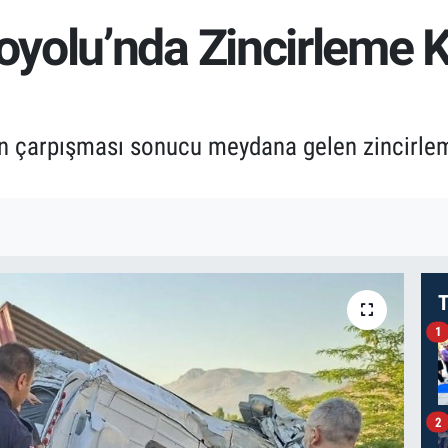
yolu’nda Zincirleme Ka
in çarpışması sonucu meydana gelen zincirleme 
T
1
2