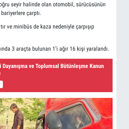
ğru seyir halinde olan otomobil, sürücüsünün
bariyerlere çarptı.
ır ve minibüs de kaza nedeniyle çarpışıp
sında 3 araçta bulunan 1’i ağır 16 kişi yaralandı.
li Dayanışma ve Toplumsal Bütünleşme Kanun
ı