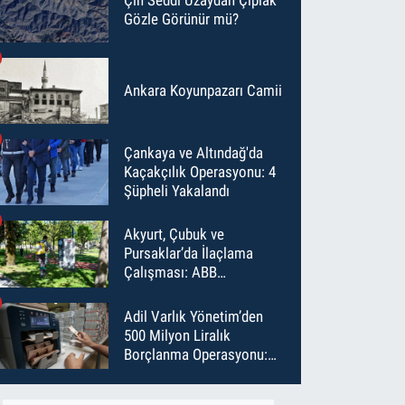
Gözle Görünür mü?
Ankara Koyunpazarı Camii
Çankaya ve Altındağ'da
Kaçakçılık Operasyonu: 4
Şüpheli Yakalandı
Akyurt, Çubuk ve
Pursaklar’da İlaçlama
Çalışması: ABB
Temmuz’da 6 Bin Noktayı
İlaçladı
Adil Varlık Yönetim’den
500 Milyon Liralık
Borçlanma Operasyonu:
Maliyet Düştü, Vade Uzadı