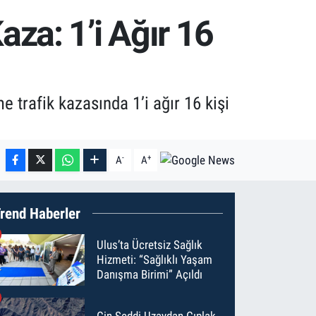
za: 1’i Ağır 16
trafik kazasında 1’i ağır 16 kişi
-
+
A
A
rend Haberler
Ulus’ta Ücretsiz Sağlık
Hizmeti: “Sağlıklı Yaşam
Danışma Birimi” Açıldı
Çin Seddi Uzaydan Çıplak