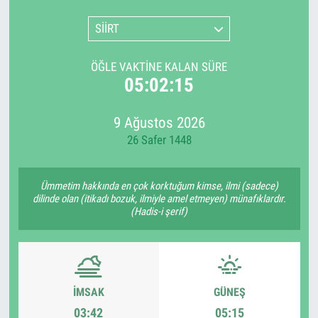
SİİRT
ÖĞLE VAKTINE KALAN SÜRE
05:02:15
9 Ağustos 2026
26 Safer 1448
Ümmetim hakkında en çok korktuğum kimse, ilmi (sadece)
dilinde olan (itikadı bozuk, ilmiyle amel etmeyen) münafıklardır.
(Hadis-i şerif)
İMSAK
GÜNEŞ
03:42
05:15