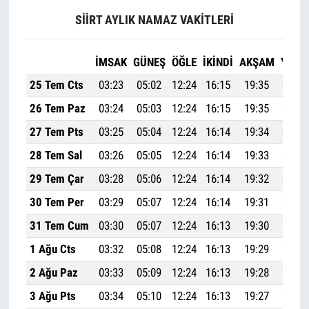
SİİRT AYLIK NAMAZ VAKITLERI
İMSAK
GÜNEŞ
ÖĞLE
İKINDI
AKŞAM
YATSI
25 Tem Cts
03:23
05:02
12:24
16:15
19:35
21:08
26 Tem Paz
03:24
05:03
12:24
16:15
19:35
21:07
27 Tem Pts
03:25
05:04
12:24
16:14
19:34
21:05
28 Tem Sal
03:26
05:05
12:24
16:14
19:33
21:04
29 Tem Çar
03:28
05:06
12:24
16:14
19:32
21:03
30 Tem Per
03:29
05:07
12:24
16:14
19:31
21:02
31 Tem Cum
03:30
05:07
12:24
16:13
19:30
21:00
1 Ağu Cts
03:32
05:08
12:24
16:13
19:29
20:59
2 Ağu Paz
03:33
05:09
12:24
16:13
19:28
20:58
3 Ağu Pts
03:34
05:10
12:24
16:13
19:27
20:56