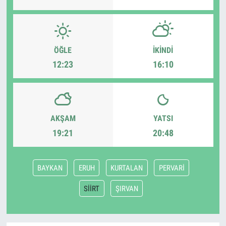
ÖĞLE
İKINDI
12:23
16:10
AKŞAM
YATSI
19:21
20:48
BAYKAN
ERUH
KURTALAN
PERVARİ
SİİRT
ŞIRVAN