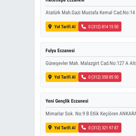
Atatürk Mah.Gazi Mustafa Kemal Cad.No:1
Yol Tarifi Al
0 (312) 814 15 50
Fulya Eczanesi
Güneşevler Mah. Malazgirt Cad.No:127 A A
Yol Tarifi Al
0 (312) 350 05 50
Yeni Gençlik Eczanesi
Mimarlar Sok. No:9 B Etlik Keçiören ANKAR
Yol Tarifi Al
0 (312) 321 97 87