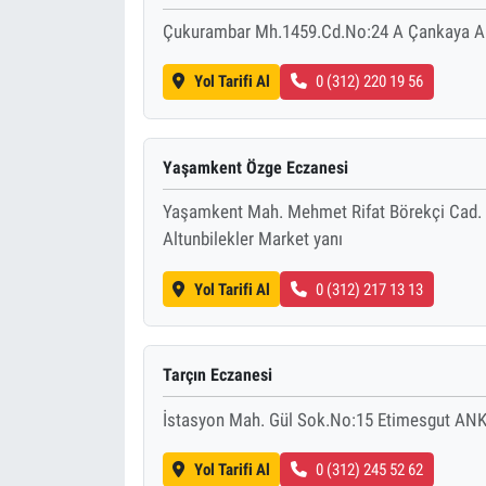
Çukurambar Mh.1459.Cd.No:24 A Çankaya A
Yol Tarifi Al
0 (312) 220 19 56
Yaşamkent Özge Eczanesi
Yaşamkent Mah. Mehmet Rifat Börekçi Cad
Altunbilekler Market yanı
Yol Tarifi Al
0 (312) 217 13 13
Tarçın Eczanesi
İstasyon Mah. Gül Sok.No:15 Etimesgut ANK
Yol Tarifi Al
0 (312) 245 52 62