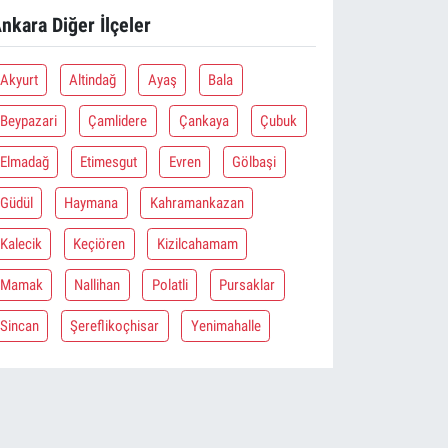
nkara Diğer İlçeler
Akyurt
Altindağ
Ayaş
Bala
Beypazari
Çamlidere
Çankaya
Çubuk
Elmadağ
Etimesgut
Evren
Gölbaşi
Güdül
Haymana
Kahramankazan
Kalecik
Keçiören
Kizilcahamam
Mamak
Nallihan
Polatli
Pursaklar
Sincan
Şereflikoçhisar
Yenimahalle