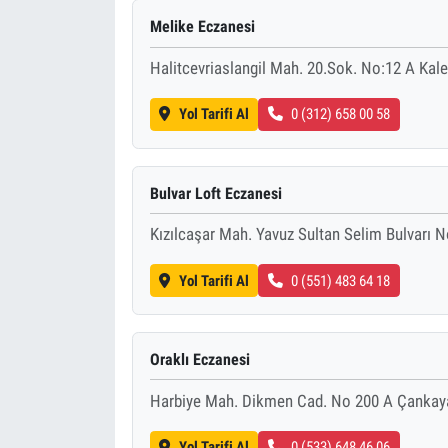
Melike Eczanesi
Halitcevriaslangil Mah. 20.Sok. No:12 A Kal
Yol Tarifi Al
0 (312) 658 00 58
Bulvar Loft Eczanesi
Kızılcaşar Mah. Yavuz Sultan Selim Bulvarı 
Yol Tarifi Al
0 (551) 483 64 18
Oraklı Eczanesi
Harbiye Mah. Dikmen Cad. No 200 A Çankaya
Yol Tarifi Al
0 (533) 648 46 06