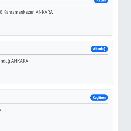
Kazan
4 8 Kahramankazan ANKARA
Altındağ
ltındağ ANKARA
Keçiören
A