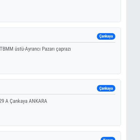
Çankaya
TBMM üstü-Ayrancı Pazarı çaprazı
Çankaya
o:29 A Çankaya ANKARA