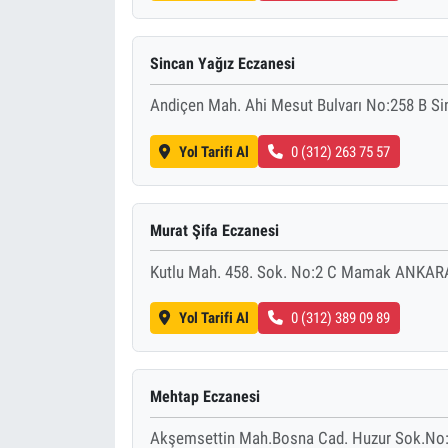
Sincan Yağız Eczanesi
Andiçen Mah. Ahi Mesut Bulvarı No:258 B Si
Yol Tarifi Al
0 (312) 263 75 57
Murat Şifa Eczanesi
Kutlu Mah. 458. Sok. No:2 C Mamak ANKARA
Yol Tarifi Al
0 (312) 389 09 89
Mehtap Eczanesi
Akşemsettin Mah.Bosna Cad. Huzur Sok.No:3