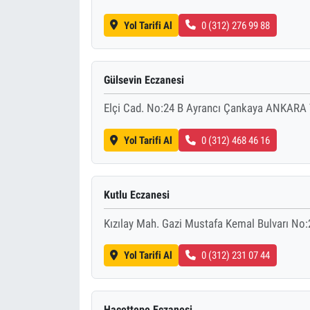
Yol Tarifi Al
0 (312) 276 99 88
Gülsevin Eczanesi
Elçi Cad. No:24 B Ayrancı Çankaya ANKARA 
Yol Tarifi Al
0 (312) 468 46 16
Kutlu Eczanesi
Kızılay Mah. Gazi Mustafa Kemal Bulvarı N
Yol Tarifi Al
0 (312) 231 07 44
Hacettepe Eczanesi