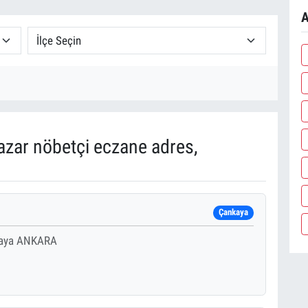
A
zar nöbetçi eczane adres,
Çankaya
nkaya ANKARA