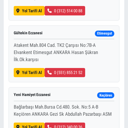
Yol Tarifi Al
0 (312) 514 00 88
Gültekin Eczanesi
Etimesgut
Atakent Mah.804 Cad. TK2 Çarşısı No:7B-A
Elvankent Etimesgut ANKARA Hasan Şükran
İlk.Ok.karşısı
Yol Tarifi Al
0 (551) 855 21 52
Yeni Hamiyet Eczanesi
Keçiören
Bağlarbaşı Mah.Bursa Cd.480. Sok. No:5 A-B
Keçiören ANKARA Gezi Sk Abdullah Pazarbaşı ASM
Yol Tarifi Al
0 (312) 340 00 36