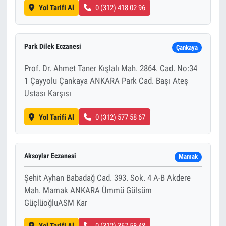
Yol Tarifi Al
0 (312) 418 02 96
Park Dilek Eczanesi
Çankaya
Prof. Dr. Ahmet Taner Kışlalı Mah. 2864. Cad. No:34
1 Çayyolu Çankaya ANKARA Park Cad. Başı Ateş
Ustası Karşısı
Yol Tarifi Al
0 (312) 577 58 67
Aksoylar Eczanesi
Mamak
Şehit Ayhan Babadağ Cad. 393. Sok. 4 A-B Akdere
Mah. Mamak ANKARA Ümmü Gülsüm
GüçlüoğluASM Kar