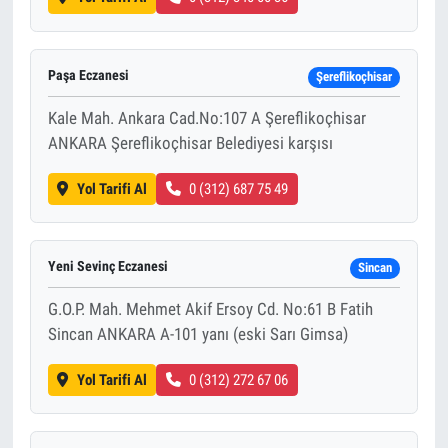
Paşa Eczanesi
Şereflikoçhisar
Kale Mah. Ankara Cad.No:107 A Şereflikoçhisar
ANKARA Şereflikoçhisar Belediyesi karşısı
Yol Tarifi Al
0 (312) 687 75 49
Yeni Sevinç Eczanesi
Sincan
G.O.P. Mah. Mehmet Akif Ersoy Cd. No:61 B Fatih
Sincan ANKARA A-101 yanı (eski Sarı Gimsa)
Yol Tarifi Al
0 (312) 272 67 06