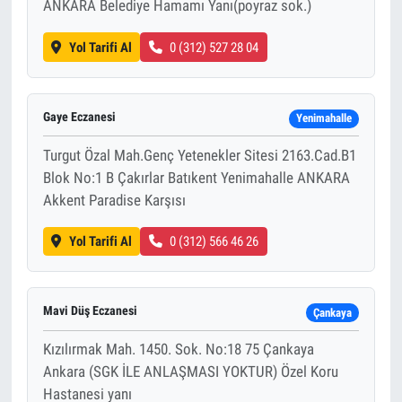
ANKARA Belediye Hamamı Yanı(poyraz sok.)
Yol Tarifi Al
0 (312) 527 28 04
Gaye Eczanesi
Yenimahalle
Turgut Özal Mah.Genç Yetenekler Sitesi 2163.Cad.B1
Blok No:1 B Çakırlar Batıkent Yenimahalle ANKARA
Akkent Paradise Karşısı
Yol Tarifi Al
0 (312) 566 46 26
Mavi Düş Eczanesi
Çankaya
Kızılırmak Mah. 1450. Sok. No:18 75 Çankaya
Ankara (SGK İLE ANLAŞMASI YOKTUR) Özel Koru
Hastanesi yanı