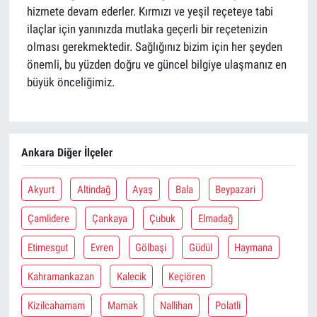
hizmete devam ederler. Kırmızı ve yeşil reçeteye tabi
ilaçlar için yanınızda mutlaka geçerli bir reçetenizin
olması gerekmektedir. Sağlığınız bizim için her şeyden
önemli, bu yüzden doğru ve güncel bilgiye ulaşmanız en
büyük önceliğimiz.
Ankara Diğer İlçeler
Akyurt
Altindağ
Ayaş
Bala
Beypazari
Çamlidere
Çankaya
Çubuk
Elmadağ
Etimesgut
Evren
Gölbaşi
Güdül
Haymana
Kahramankazan
Kalecik
Keçiören
Kizilcahamam
Mamak
Nallihan
Polatli