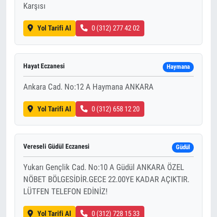
Karşısı
Yol Tarifi Al
0 (312) 277 42 02
Hayat Eczanesi
Haymana
Ankara Cad. No:12 A Haymana ANKARA
Yol Tarifi Al
0 (312) 658 12 20
Vereseli Güdül Eczanesi
Güdül
Yukarı Gençlik Cad. No:10 A Güdül ANKARA ÖZEL
NÖBET BÖLGESİDİR.GECE 22.00YE KADAR AÇIKTIR.
LÜTFEN TELEFON EDİNİZ!
Yol Tarifi Al
0 (312) 728 15 33