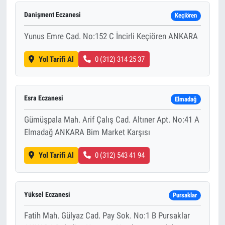
Danişment Eczanesi
Keçiören
Yunus Emre Cad. No:152 C İncirli Keçiören ANKARA
Yol Tarifi Al
0 (312) 314 25 37
Esra Eczanesi
Elmadağ
Gümüşpala Mah. Arif Çalış Cad. Altıner Apt. No:41 A
Elmadağ ANKARA Bim Market Karşısı
Yol Tarifi Al
0 (312) 543 41 94
Yüksel Eczanesi
Pursaklar
Fatih Mah. Gülyaz Cad. Pay Sok. No:1 B Pursaklar