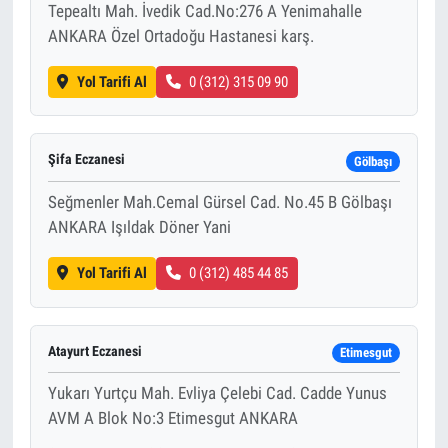
Tepealtı Mah. İvedik Cad.No:276 A Yenimahalle
ANKARA Özel Ortadoğu Hastanesi karş.
Yol Tarifi Al
0 (312) 315 09 90
Şifa Eczanesi
Gölbaşı
Seğmenler Mah.Cemal Gürsel Cad. No.45 B Gölbaşı
ANKARA Işıldak Döner Yani
Yol Tarifi Al
0 (312) 485 44 85
Atayurt Eczanesi
Etimesgut
Yukarı Yurtçu Mah. Evliya Çelebi Cad. Cadde Yunus
AVM A Blok No:3 Etimesgut ANKARA