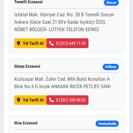
Temelli Eczanesi
Sincan
İstiklal Mah. Hürriyet Cad. No: 28 B Temelli Sincan
Ankara (Gece Saat 21:00'e Kadar Açıktır) ÖZEL
NÖBET BÖLGESİ- LÜTFEN TELEFON EDİNİZ
Yol Tarifi Al
0 (312) 645 11 63
Günya Eczanesi
Gölbaşı
Kızılcaşar Mah. Zafer Cad. MİA Bulut Konutları A
Blok No:6 G İncek ANKARA İNCEK PETLİFE YANI
Yol Tarifi Al
0 (551) 350 98 03
Nisa Eczanesi
Yenimahalle