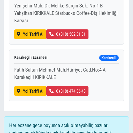
Yenişehir Mah. Dr. Melike Sargın Sok. No:1 B
Yahşihan KIRIKKALE Starbucks Coffee-Diş Hekimliği
Karşısı
Yol Tarifi Al
0 (318) 502 31 31
Karakeçili Eczanesi
Karakeçili
Fatih Sultan Mehmet Mah.Hürriyet Cad.No:4 A
Karakeçili KIRIKKALE
Yol Tarifi Al
0 (318) 474 36 43
Her eczane gece boyunca açık olmayabilir, bazıları
sadece gerektiğinde açık kalabilir veya beklenmedik