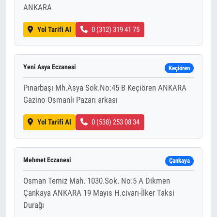
ANKARA
Yol Tarifi Al
0 (312) 319 41 75
Yeni Asya Eczanesi
Keçiören
Pınarbaşı Mh.Asya Sok.No:45 B Keçiören ANKARA
Gazino Osmanlı Pazarı arkası
Yol Tarifi Al
0 (538) 253 08 34
Mehmet Eczanesi
Çankaya
Osman Temiz Mah. 1030.Sok. No:5 A Dikmen
Çankaya ANKARA 19 Mayıs H.civarı-İlker Taksi
Durağı