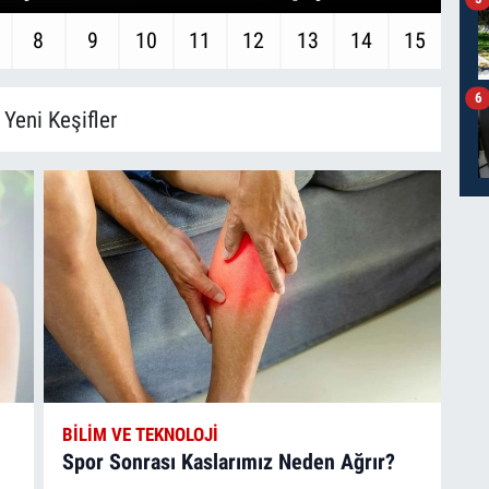
8
9
10
11
12
13
14
15
6
 Yeni Keşifler
BILIM VE TEKNOLOJI
Spor Sonrası Kaslarımız Neden Ağrır?