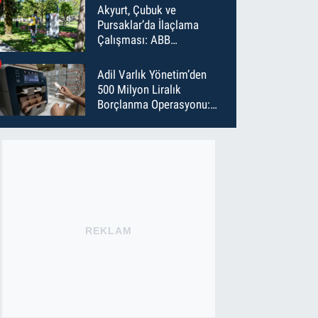
Akyurt, Çubuk ve
Pursaklar’da İlaçlama
Çalışması: ABB
Temmuz’da 6 Bin Noktayı
İlaçladı
Adil Varlık Yönetim’den
500 Milyon Liralık
Borçlanma Operasyonu:
Maliyet Düştü, Vade Uzadı
REKLAM