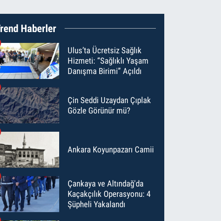
rend Haberler
Ulus’ta Ücretsiz Sağlık
Hizmeti: “Sağlıklı Yaşam
Danışma Birimi” Açıldı
Çin Seddi Uzaydan Çıplak
Gözle Görünür mü?
Ankara Koyunpazarı Camii
Çankaya ve Altındağ'da
Kaçakçılık Operasyonu: 4
Şüpheli Yakalandı
zdolaplarının Dış Yüzeyi Neden Aşırı Isı