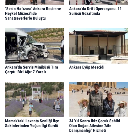
"Sesin Hafızası" Ankara Resim ve
Ankara’da Drift Operasyonu: 11
Heykel Müzesi'nde
Sürücü Gözaltında
Sanatseverlerle Buluştu
Ankara’da Servis Minibüsü Tıra
Ankara Eyüp Mescidi
Çarptı: Biri Ağır 7 Yaralı
Mamak'taki Lavanta Şenliği İlçe
34 Yıl Sonra İkiz Çocuk Sahibi
Sakinlerinden Yoğun İlgi Gördü
Olan Doğan Ailesine 'Aile
Danışmanlığı' Hizmeti