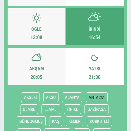
ÖĞLE
İKINDI
13:08
16:54
AKŞAM
YATSI
20:05
21:30
AKSEKİ
AKSU
ALANYA
ANTALYA
DEMRE
ELMALI
FİNİKE
GAZİPAŞA
GÜNDOĞMUŞ
KAŞ
KEMER
KORKUTELİ