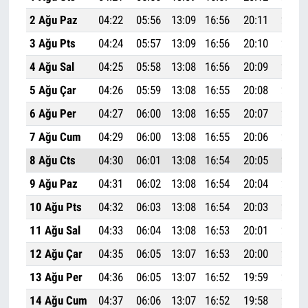
2 Ağu Paz
04:22
05:56
13:09
16:56
20:11
21:38
3 Ağu Pts
04:24
05:57
13:09
16:56
20:10
21:37
4 Ağu Sal
04:25
05:58
13:08
16:56
20:09
21:36
5 Ağu Çar
04:26
05:59
13:08
16:55
20:08
21:34
6 Ağu Per
04:27
06:00
13:08
16:55
20:07
21:33
7 Ağu Cum
04:29
06:00
13:08
16:55
20:06
21:32
8 Ağu Cts
04:30
06:01
13:08
16:54
20:05
21:30
9 Ağu Paz
04:31
06:02
13:08
16:54
20:04
21:29
10 Ağu Pts
04:32
06:03
13:08
16:54
20:03
21:27
11 Ağu Sal
04:33
06:04
13:08
16:53
20:01
21:26
12 Ağu Çar
04:35
06:05
13:07
16:53
20:00
21:24
13 Ağu Per
04:36
06:05
13:07
16:52
19:59
21:23
14 Ağu Cum
04:37
06:06
13:07
16:52
19:58
21:21