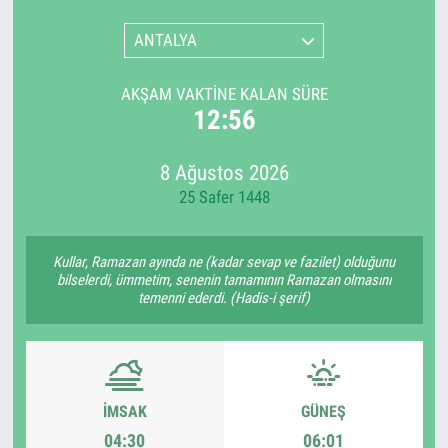
ANTALYA
AKŞAM VAKTINE KALAN SÜRE
12:56
8 Ağustos 2026
25 Safer 1448
Kullar, Ramazan ayında ne (kadar sevap ve fazilet) olduğunu
bilselerdi, ümmetim, senenin tamamının Ramazan olmasını
temenni ederdi. (Hadis-i şerif)
İMSAK
GÜNEŞ
04:30
06:01