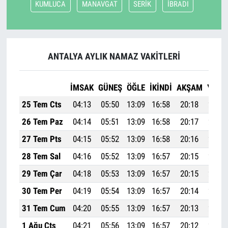
KUMLUCA
MANAVGAT
SERİK
İBRADI
ANTALYA AYLIK NAMAZ VAKITLERI
İMSAK
GÜNEŞ
ÖĞLE
İKINDI
AKŞAM
YATSI
25 Tem Cts
04:13
05:50
13:09
16:58
20:18
21:48
26 Tem Paz
04:14
05:51
13:09
16:58
20:17
21:47
27 Tem Pts
04:15
05:52
13:09
16:58
20:16
21:46
28 Tem Sal
04:16
05:52
13:09
16:57
20:15
21:45
29 Tem Çar
04:18
05:53
13:09
16:57
20:15
21:43
30 Tem Per
04:19
05:54
13:09
16:57
20:14
21:42
31 Tem Cum
04:20
05:55
13:09
16:57
20:13
21:41
1 Ağu Cts
04:21
05:56
13:09
16:57
20:12
21:40