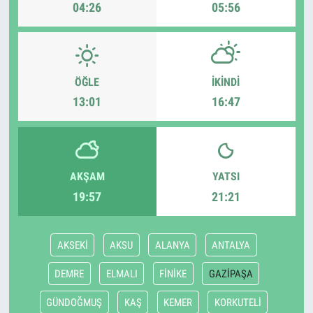
04:26
05:56
ÖĞLE
İKINDI
13:01
16:47
AKŞAM
YATSI
19:57
21:21
AKSEKİ
AKSU
ALANYA
ANTALYA
DEMRE
ELMALI
FİNİKE
GAZİPAŞA
GÜNDOĞMUŞ
KAŞ
KEMER
KORKUTELİ