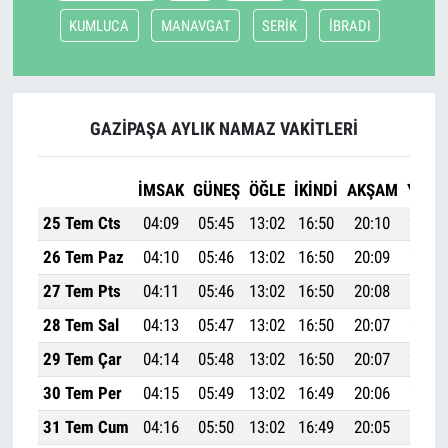
KUMLUCA
MANAVGAT
SERİK
İBRADI
GAZİPAŞA AYLIK NAMAZ VAKITLERI
İMSAK
GÜNEŞ
ÖĞLE
İKINDI
AKŞAM
YATSI
25 Tem Cts
04:09
05:45
13:02
16:50
20:10
21:39
26 Tem Paz
04:10
05:46
13:02
16:50
20:09
21:38
27 Tem Pts
04:11
05:46
13:02
16:50
20:08
21:37
28 Tem Sal
04:13
05:47
13:02
16:50
20:07
21:35
29 Tem Çar
04:14
05:48
13:02
16:50
20:07
21:34
30 Tem Per
04:15
05:49
13:02
16:49
20:06
21:33
31 Tem Cum
04:16
05:50
13:02
16:49
20:05
21:32