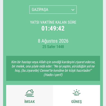
GAZİPAŞA
YATSI VAKTINE KALAN SÜRE
01:49:42
8 Ağustos 2026
25 Safer 1448
Kim bir hastayı veya Allah için sevdiği kardeşini ziyaret ederse,
bir melek, ona şöyle nidâ eder: "Ne iyi yaptın, yürüdüğün yol ne
hoş, (bu ziyaretle) Cennet'te kendine bir köşk hazırladın!"
(Hadis-i şerif)
İMSAK
GÜNEŞ