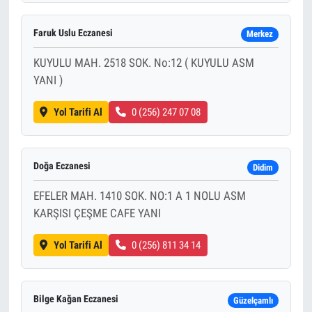
Faruk Uslu Eczanesi
Merkez
KUYULU MAH. 2518 SOK. No:12 ( KUYULU ASM
YANI )
Yol Tarifi Al
0 (256) 247 07 08
Doğa Eczanesi
Didim
EFELER MAH. 1410 SOK. NO:1 A 1 NOLU ASM
KARŞISI ÇEŞME CAFE YANI
Yol Tarifi Al
0 (256) 811 34 14
Bilge Kağan Eczanesi
Güzelçamlı