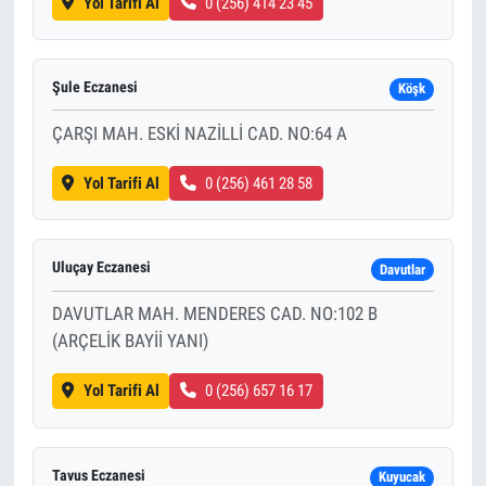
Yol Tarifi Al
0 (256) 414 23 45
Şule Eczanesi
Köşk
ÇARŞI MAH. ESKİ NAZİLLİ CAD. NO:64 A
Yol Tarifi Al
0 (256) 461 28 58
Uluçay Eczanesi
Davutlar
DAVUTLAR MAH. MENDERES CAD. NO:102 B
(ARÇELİK BAYİİ YANI)
Yol Tarifi Al
0 (256) 657 16 17
Tavus Eczanesi
Kuyucak