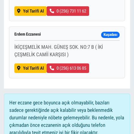
Yol Tarifi Al
0 (256) 731 11 62
Erdem Eczanesi
Kuşadası
İKİÇEŞMELİK MAH. GÜNEŞ SOK. NO:7 B ( İKİ
ÇEŞMELİK CAMİİ KARŞISI )
Yol Tarifi Al
0 (256) 613 06 85
Her eczane gece boyunca açık olmayabilir, bazıları
sadece gerektiğinde açık kalabilir veya beklenmedik
durumlar nedeniyle nöbete gelemeyebilir. Bu nedenle, yola
çıkmadan önce eczanenin açık olduğunu telefon
aracılığıyla teyit etmeniz iyi bir fikir olacaktır.