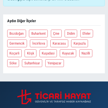
Aydın Diğer İlçeler
Bozdoğan
Buharkent
Çine
Didim
Efeler
Germencik
İncirliova
Karacasu
Karpuzlu
Koçarli
Köşk
Kuşadasi
Kuyucak
Nazilli
Söke
Sultanhisar
Yenipazar