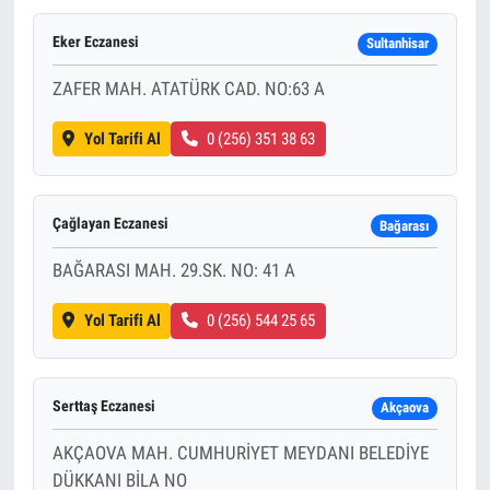
Eker Eczanesi
Sultanhisar
ZAFER MAH. ATATÜRK CAD. NO:63 A
Yol Tarifi Al
0 (256) 351 38 63
Çağlayan Eczanesi
Bağarası
BAĞARASI MAH. 29.SK. NO: 41 A
Yol Tarifi Al
0 (256) 544 25 65
Serttaş Eczanesi
Akçaova
AKÇAOVA MAH. CUMHURİYET MEYDANI BELEDİYE
DÜKKANI BİLA NO