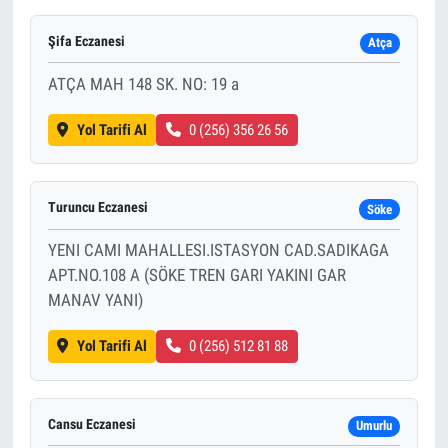
Şifa Eczanesi
Atça
ATÇA MAH 148 SK. NO: 19 a
Yol Tarifi Al
0 (256) 356 26 56
Turuncu Eczanesi
Söke
YENI CAMI MAHALLESI.ISTASYON CAD.SADIKAGA
APT.NO.108 A (SÖKE TREN GARI YAKINI GAR
MANAV YANI)
Yol Tarifi Al
0 (256) 512 81 88
Cansu Eczanesi
Umurlu