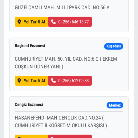
GÜZELÇAMLI MAH. MILLI PARK CAD. NO:56 A
Yol Tarifi Al
0 (256) 646 13 77
Başkent Eczanesi
Kuşadası
CUMHURİYET MAH. 50. YIL CAD. NO:6 C ( EKREM
COŞKUN DÖNER YANI )
Yol Tarifi Al
0 (256) 612 00 83
Cengiz Eczanesi
Merkez
HASANEFENDI MAH.GENÇLIK CAD.NO.24 (
CUMHURİYET İLKÖĞRETİM OKULU KARŞISI )