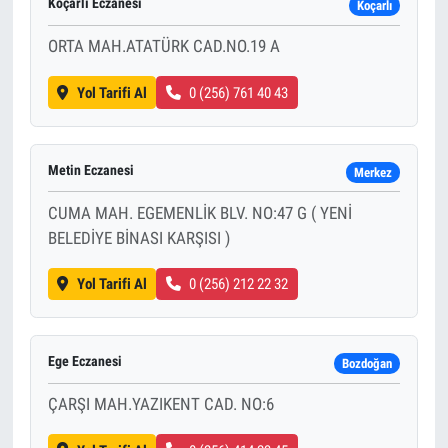
Koçarlı Eczanesi
Koçarlı
ORTA MAH.ATATÜRK CAD.NO.19 A
Yol Tarifi Al
0 (256) 761 40 43
Metin Eczanesi
Merkez
CUMA MAH. EGEMENLİK BLV. NO:47 G ( YENİ
BELEDİYE BİNASI KARŞISI )
Yol Tarifi Al
0 (256) 212 22 32
Ege Eczanesi
Bozdoğan
ÇARŞI MAH.YAZIKENT CAD. NO:6