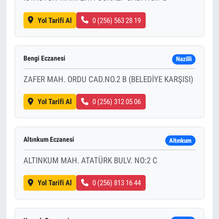
Yol Tarifi Al
0 (256) 563 28 19
Bengi Eczanesi
Nazilli
ZAFER MAH. ORDU CAD.NO.2 B (BELEDİYE KARŞISI)
Yol Tarifi Al
0 (256) 312 05 06
Altınkum Eczanesi
Altınkum
ALTINKUM MAH. ATATÜRK BULV. NO:2 C
Yol Tarifi Al
0 (256) 813 16 44