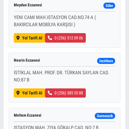
Meydan Eczanesi
Söke
YENI CAMI MAH.ISTASYON CAD.NO.74 A (
BAKIRCILAR MOBİLYA KARŞISI )
Yol Tarifi Al
0 (256) 512 09 06
Nesrin Eczanesi
İncirliova
İSTİKLAL MAH. PROF. DR. TÜRKAN SAYLAN CAD.
NO:87 B
Yol Tarifi Al
0 (256) 585 55 88
Meltem Eczanesi
Germencik
ISTASYON MAH. ZIYA GÖKALP CAD. NO:7 B