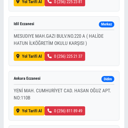
Yol Tarifi Al
0 (256) 225 23 81
Idil Eczanesi
Merkez
MESUDIYE MAH.GAZI BULV.NO.220 A ( HALİDE
HATUN İLKÖĞRETİM OKULU KARŞISI )
Yol Tarifi Al
0 (256) 225 21 37
Ankara Eczanesi
Didim
YENİ MAH. CUMHURİYET CAD. HASAN OĞUZ APT.
NO:110B
Yol Tarifi Al
0 (256) 811 89 49