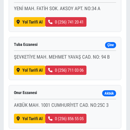
YENİ MAH. FATİH SOK. AKSOY APT. NO:34 A
Yol Tarifi Al
0 (256) 741 20 41
Tuba Eczanesi
Çine
ŞEVKETİYE MAH. MEHMET YAVAŞ CAD. NO: 94 B
Yol Tarifi Al
0 (256) 711 03 06
Onur Eczanesi
Akbük
AKBÜK MAH. 1001 CUMHURİYET CAD. NO:25C 3
Yol Tarifi Al
0 (256) 856 55 05