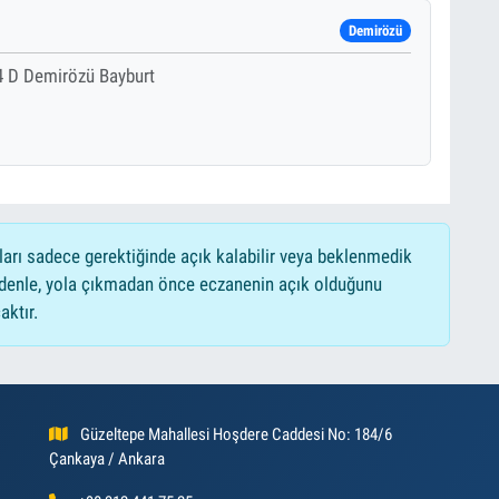
Demirözü
44 D Demirözü Bayburt
ları sadece gerektiğinde açık kalabilir veya beklenmedik
edenle, yola çıkmadan önce eczanenin açık olduğunu
aktır.
Güzeltepe Mahallesi Hoşdere Caddesi No: 184/6
Çankaya / Ankara