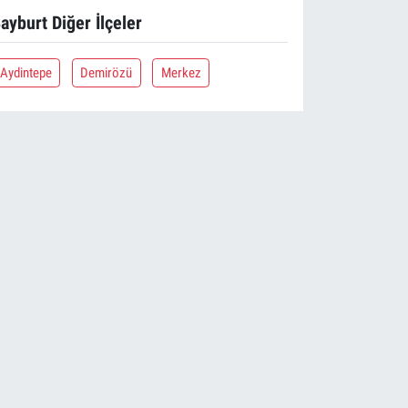
ayburt Diğer İlçeler
Aydintepe
Demirözü
Merkez