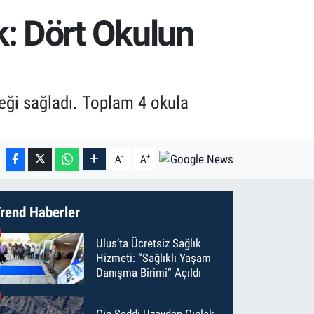
k: Dört Okulun
eği sağladı. Toplam 4 okula
-
+
A
A
rend Haberler
Ulus’ta Ücretsiz Sağlık
Hizmeti: “Sağlıklı Yaşam
Danışma Birimi” Açıldı
Çin Seddi Uzaydan Çıplak