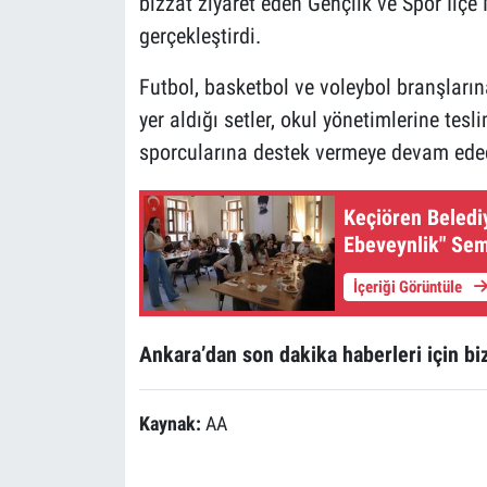
bizzat ziyaret eden Gençlik ve Spor İlç
gerçekleştirdi.
Futbol, basketbol ve voleybol branşların
yer aldığı setler, okul yönetimlerine tesl
sporcularına destek vermeye devam edece
Keçiören Belediy
Ebeveynlik" Sem
İçeriği Görüntüle
Ankara’dan son dakika haberleri için biz
Kaynak:
AA