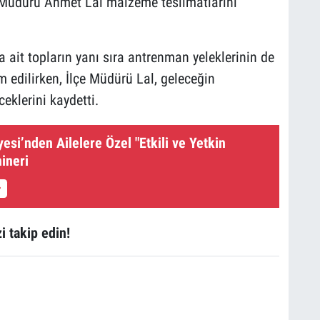
e Müdürü Ahmet Lal malzeme teslimatlarını
a ait topların yanı sıra antrenman yeleklerinin de
im edilirken, İlçe Müdürü Lal, geleceğin
klerini kaydetti.
esi’nden Ailelere Özel "Etkili ve Yetkin
ineri
i takip edin!