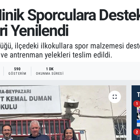
inik Sporculara Deste
i Yenilendi
ğü, ilçedeki ilkokullara spor malzemesi dest
 ve antrenman yelekleri teslim edildi.
590
1 DK
GÖSTERIM
OKUNMA SÜRESI
T
1
2