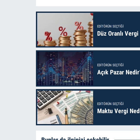
EDITÖRÜN SEÇTIĞI
Düz Oranlı Vergi
EDITÖRÜN SEÇTIĞI
Açık Pazar Nedir
EDITÖRÜN SEÇTIĞI
Maktu Vergi Nedi
Bunlar da ilginizi çekebilir