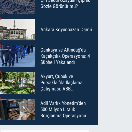
Gözle Görünür mü?
Ankara Koyunpazarı Camii
Çankaya ve Altındağ'da
Kaçakçılık Operasyonu: 4
Şüpheli Yakalandı
Akyurt, Çubuk ve
Pursaklar’da İlaçlama
Çalışması: ABB
Temmuz’da 6 Bin Noktayı
İlaçladı
Adil Varlık Yönetim’den
500 Milyon Liralık
Borçlanma Operasyonu:
Maliyet Düştü, Vade Uzadı