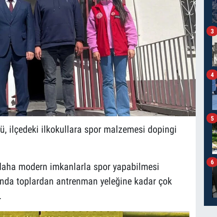
3
4
5
ü, ilçedeki ilkokullara spor malzemesi dopingi
6
daha modern imkanlarla spor yapabilmesi
ında toplardan antrenman yeleğine kadar çok
.