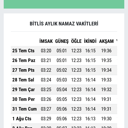
BİTLİS AYLIK NAMAZ VAKITLERI
İMSAK
GÜNEŞ
ÖĞLE
İKINDI
AKŞAM
YATSI
25 Tem Cts
03:20
05:01
12:23
16:15
19:36
21:09
26 Tem Paz
03:21
05:01
12:23
16:15
19:35
21:08
27 Tem Pts
03:22
05:02
12:23
16:15
19:34
21:07
28 Tem Sal
03:24
05:03
12:23
16:14
19:33
21:06
29 Tem Çar
03:25
05:04
12:23
16:14
19:32
21:04
30 Tem Per
03:26
05:05
12:23
16:14
19:31
21:03
31 Tem Cum
03:27
05:06
12:23
16:14
19:31
21:02
1 Ağu Cts
03:29
05:06
12:23
16:13
19:30
21:00