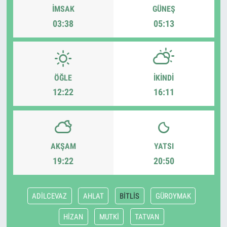
İMSAK
GÜNEŞ
03:38
05:13
ÖĞLE
İKINDI
12:22
16:11
AKŞAM
YATSI
19:22
20:50
ADİLCEVAZ
AHLAT
BİTLİS
GÜROYMAK
HİZAN
MUTKİ
TATVAN