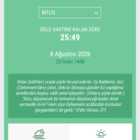
BİTLİS
ÖĞLE VAKTINE KALAN SÜRE
25:49
8 Ağustos 2026
25 Safer 1448
Onlar (kâfirler) orada şöyle feryad ederler: Ey Rabbimiz, bizi
(Cehennem'den) çıkar, (tekrar dünyaya gönder ki) yaptığımız
amellerden başka; sâlih amel işleyelim. (Onlara şöyle denilir:)
"Size, düşünecek bir kimsenin düşüneceği kadar ömür
vermedik mi ki? Hem size Cehennem azâbından korkutan
(peygamber) de geldi." (Fâtır Sûresi, 37)