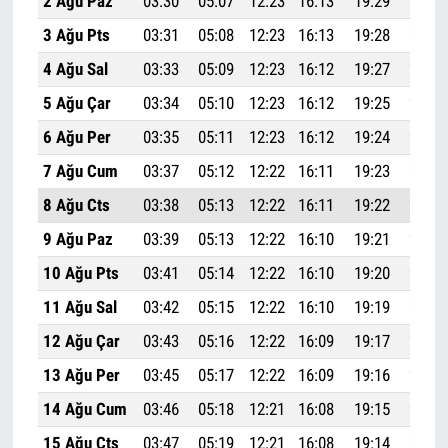
2 Ağu Paz
03:30
05:07
12:23
16:13
19:29
20:59
3 Ağu Pts
03:31
05:08
12:23
16:13
19:28
20:58
4 Ağu Sal
03:33
05:09
12:23
16:12
19:27
20:56
5 Ağu Çar
03:34
05:10
12:23
16:12
19:25
20:55
6 Ağu Per
03:35
05:11
12:23
16:12
19:24
20:53
7 Ağu Cum
03:37
05:12
12:22
16:11
19:23
20:52
8 Ağu Cts
03:38
05:13
12:22
16:11
19:22
20:50
9 Ağu Paz
03:39
05:13
12:22
16:10
19:21
20:49
10 Ağu Pts
03:41
05:14
12:22
16:10
19:20
20:47
11 Ağu Sal
03:42
05:15
12:22
16:10
19:19
20:46
12 Ağu Çar
03:43
05:16
12:22
16:09
19:17
20:44
13 Ağu Per
03:45
05:17
12:22
16:09
19:16
20:42
14 Ağu Cum
03:46
05:18
12:21
16:08
19:15
20:41
15 Ağu Cts
03:47
05:19
12:21
16:08
19:14
20:39