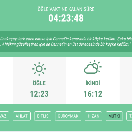
ÖĞLE VAKTINE KALAN SÜRE
04:23:47
münakaşayı terk eden kimse için Cennet'in kenarında bir köşke kefilim. Şaka bil
 Ahlâkını güzelleştiren için de Cennet'in en üst derecesinde bir köşke kefilim." 
ÖĞLE
İKINDI
12:23
16:12
VAZ
AHLAT
BİTLİS
GÜROYMAK
HİZAN
MUTKİ
T