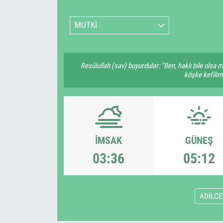
MUTKİ
Resûlullah (sav) buyurdular: "Ben, haklı bile olsa 
köşke kefilim.
İMSAK
GÜNEŞ
03:36
05:12
ADİLCE