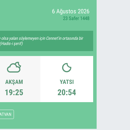
6 Ağustos 2026
23 Safer 1448
e olsa yalan söylemeyen için Cennet'in ortasında bir
(Hadis-i şerif)
AKŞAM
YATSI
19:25
20:54
ATVAN