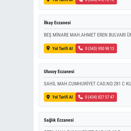
İlkay Eczanesi
BEŞ MİNARE MAH.AHMET EREN BULVARI ÜNİ
Yol Tarifi Al
0 (543) 950 98 13
Ulusoy Eczanesi
SAHİL MAH.CUMHURİYET CAD.NO:281 C KU
Yol Tarifi Al
0 (434) 827 57 47
Sağlık Eczanesi