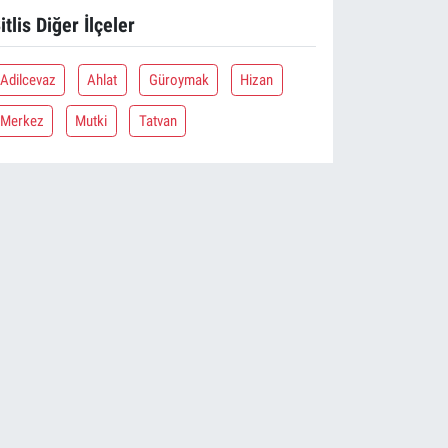
itlis Diğer İlçeler
Adilcevaz
Ahlat
Güroymak
Hizan
Merkez
Mutki
Tatvan