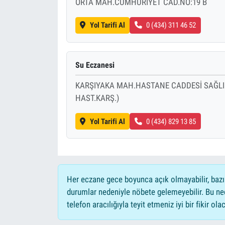
ORTA MAH.CUMHURİYET CAD.NO:19 B
Yol Tarifi Al
0 (434) 311 46 52
Su Eczanesi
KARŞIYAKA MAH.HASTANE CADDESİ SAĞLIK 
HAST.KARŞ.)
Yol Tarifi Al
0 (434) 829 13 85
Her eczane gece boyunca açık olmayabilir, bazı
durumlar nedeniyle nöbete gelemeyebilir. Bu n
telefon aracılığıyla teyit etmeniz iyi bir fikir olac