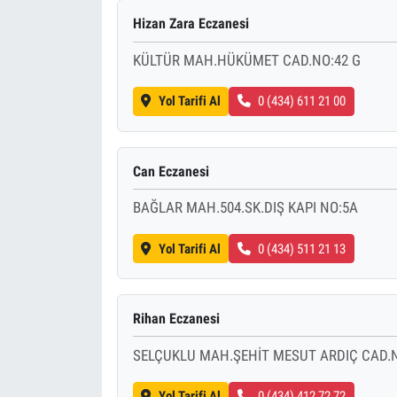
Hizan Zara Eczanesi
KÜLTÜR MAH.HÜKÜMET CAD.NO:42 G
Yol Tarifi Al
0 (434) 611 21 00
Can Eczanesi
BAĞLAR MAH.504.SK.DIŞ KAPI NO:5A
Yol Tarifi Al
0 (434) 511 21 13
Rihan Eczanesi
SELÇUKLU MAH.ŞEHİT MESUT ARDIÇ CAD.
Yol Tarifi Al
0 (434) 412 72 72