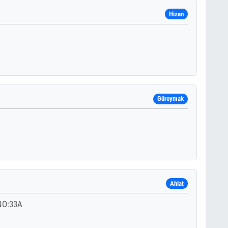
Hizan
Güroymak
Ahlat
NO:33A