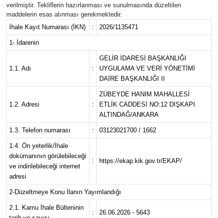
verilmiştir. Tekliflerin hazırlanması ve sunulmasında düzeltilen
maddelerin esas alınması gerekmektedir.
İhale Kayıt Numarası (İKN)
:
2026/1135471
1- İdarenin
GELİR İDARESİ BAŞKANLIĞI
1.1. Adı
:
UYGULAMA VE VERİ YÖNETİMİ
DAİRE BAŞKANLIĞI II
ZÜBEYDE HANIM MAHALLESİ
1.2. Adresi
:
ETLİK CADDESİ NO:12 DIŞKAPI
ALTINDAĞ/ANKARA
1.3. Telefon numarası
:
03123021700 / 1662
1.4. Ön yeterlik/İhale
dokümanının görülebileceği
:
https://ekap.kik.gov.tr/EKAP/
ve indirilebileceği internet
adresi
2-Düzeltmeye Konu İlanın Yayımlandığı
2.1. Kamu İhale Bülteninin
:
26.06.2026 - 5643
tarih ve sayısı