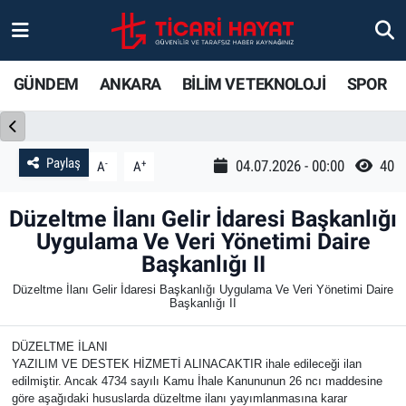
Gündem
Ankara Nöbetçi Eczaneler
GÜNDEM
ANKARA
BİLİM VE TEKNOLOJİ
SPOR
Ankara
Ankara Hava Durumu
Bilim ve Teknoloji
Ankara Trafik Yoğunluk Haritası
Paylaş
-
+
04.07.2026 - 00:00
40
A
A
Spor
Süper Lig Puan Durumu ve Fikstür
Düzeltme İlanı Gelir İdaresi Başkanlığı
Uygulama Ve Veri Yönetimi Daire
Ticari Hayat
Tüm Manşetler
Başkanlığı II
Düzeltme İlanı Gelir İdaresi Başkanlığı Uygulama Ve Veri Yönetimi Daire
Yaşam
Son Dakika Haberleri
Başkanlığı II
Resmi İlanlar
Haber Arşivi
DÜZELTME İLANI
YAZILIM VE DESTEK HİZMETİ ALINACAKTIR ihale edileceği ilan
edilmiştir. Ancak 4734 sayılı Kamu İhale Kanununun 26 ncı maddesine
göre aşağıdaki hususlarda düzeltme ilanı yayımlanmasına karar