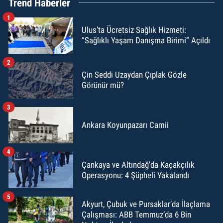
Trend Haberler
1
Ulus’ta Ücretsiz Sağlık Hizmeti:
“Sağlıklı Yaşam Danışma Birimi” Açıldı
2
Çin Seddi Uzaydan Çıplak Gözle
Görünür mü?
3
Ankara Koyunpazarı Camii
4
Çankaya ve Altındağ'da Kaçakçılık
Operasyonu: 4 Şüpheli Yakalandı
5
Akyurt, Çubuk ve Pursaklar’da İlaçlama
Çalışması: ABB Temmuz’da 6 Bin