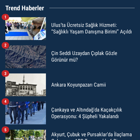
Trend Haberler
1
Ulus’ta Ücretsiz Sağlık Hizmeti:
“Sağlıklı Yaşam Danışma Birimi” Açıldı
2
Çin Seddi Uzaydan Çıplak Gözle
Görünür mü?
3
Ankara Koyunpazarı Camii
4
Çankaya ve Altındağ'da Kaçakçılık
Operasyonu: 4 Şüpheli Yakalandı
5
Akyurt, Çubuk ve Pursaklar’da İlaçlama