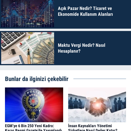
Açık Pazar Nedir? Ticaret ve
Ekonomide Kullanım Alanları
Maktu Vergi Nedir? Nasıl
Hesaplanır?
Bunlar da ilginizi çekebilir
EGM’ye 6 Bin 250 Yeni Kadro:
İnsan Kaynakları Yönetimi
Karar Resmi Gazete’de Yayımlandı
Şirketlere Nasıl Değer Katar?