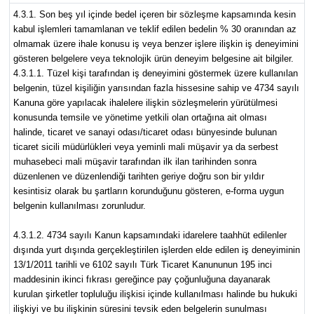
4.3.1. Son beş yıl içinde bedel içeren bir sözleşme kapsamında kesin
kabul işlemleri tamamlanan ve teklif edilen bedelin % 30 oranından az
olmamak üzere ihale konusu iş veya benzer işlere ilişkin iş deneyimini
gösteren belgelere veya teknolojik ürün deneyim belgesine ait bilgiler.
4.3.1.1. Tüzel kişi tarafından iş deneyimini göstermek üzere kullanılan
belgenin, tüzel kişiliğin yarısından fazla hissesine sahip ve 4734 sayılı
Kanuna göre yapılacak ihalelere ilişkin sözleşmelerin yürütülmesi
konusunda temsile ve yönetime yetkili olan ortağına ait olması
halinde, ticaret ve sanayi odası/ticaret odası bünyesinde bulunan
ticaret sicili müdürlükleri veya yeminli mali müşavir ya da serbest
muhasebeci mali müşavir tarafından ilk ilan tarihinden sonra
düzenlenen ve düzenlendiği tarihten geriye doğru son bir yıldır
kesintisiz olarak bu şartların korunduğunu gösteren, e-forma uygun
belgenin kullanılması zorunludur.
4.3.1.2. 4734 sayılı Kanun kapsamındaki idarelere taahhüt edilenler
dışında yurt dışında gerçekleştirilen işlerden elde edilen iş deneyiminin
13/1/2011 tarihli ve 6102 sayılı Türk Ticaret Kanununun 195 inci
maddesinin ikinci fıkrası gereğince pay çoğunluğuna dayanarak
kurulan şirketler topluluğu ilişkisi içinde kullanılması halinde bu hukuki
ilişkiyi ve bu ilişkinin süresini tevsik eden belgelerin sunulması