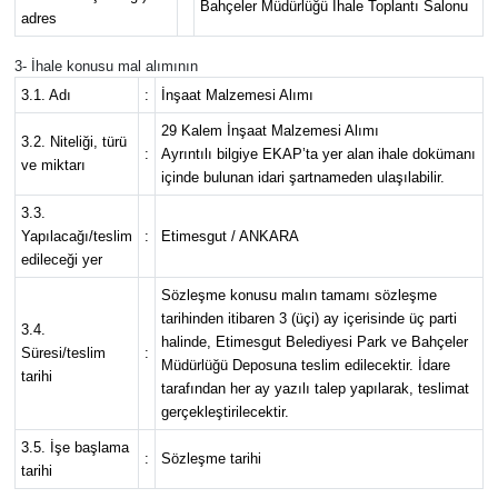
Bahçeler Müdürlüğü İhale Toplantı Salonu
adres
3- İhale konusu mal alımının
3.1. Adı
:
İnşaat Malzemesi Alımı
29 Kalem İnşaat Malzemesi Alımı
3.2. Niteliği, türü
:
Ayrıntılı bilgiye EKAP’ta yer alan ihale dokümanı
ve miktarı
içinde bulunan idari şartnameden ulaşılabilir.
3.3.
Yapılacağı/teslim
:
Etimesgut / ANKARA
edileceği yer
Sözleşme konusu malın tamamı sözleşme
tarihinden itibaren 3 (üçi) ay içerisinde üç parti
3.4.
halinde, Etimesgut Belediyesi Park ve Bahçeler
Süresi/teslim
:
Müdürlüğü Deposuna teslim edilecektir. İdare
tarihi
tarafından her ay yazılı talep yapılarak, teslimat
gerçekleştirilecektir.
3.5. İşe başlama
:
Sözleşme tarihi
tarihi