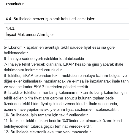
zorunludur.
4.4. Bu ihalede benzer iş olarak kabul edilecek işler:
4.4.1.
İnşaat Malzemesi Alım İşleri
5- Ekonomik açıdan en avantajlı teklif sadece fiyat esasına göre
belirlenecektir.
6- İhaleye sadece yerli istekliler katılabilecektir.
7- İhaleye teklif verecek olanların, EKAP hesabına giriş yaparak ihale
dokümanını indirmeleri zorunludur.
8-Teklifler, EKAP üzerinden teklif mektubu ile ihaleye katılım belgesi ve
diğer ekler kullanılarak hazırlanacak ve e-imza ile imzalanarak ihale tarih
ve saatine kadar EKAP üzerinden gönderilecektir.
9- İstekliler tekliflerini, her bir iş kaleminin miktarı ile bu iş kalemleri için
teklif edilen birim fiyatların çarpımı sonucu bulunan toplam bedel
üzerinden teklif birim fiyat şeklinde vereceklerdir. İhale sonucunda,
üzerine ihale yapılan istekliyle birim fiyat sözleşme imzalanacaktır.
10- Bu ihalede, işin tamamı için teklif verilecektir.
11- İstekliler teklif ettikleri bedelin %3’ünden az olmamak üzere kendi
belirleyecekleri tutarda geçici teminat vereceklerdir.
12- Bu ihalede elektronik eksiltme yapılmayacaktır.