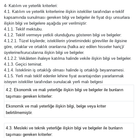
4- Katılım ve yeterlik kriterleri:
4.1. Katılım ve yeterlik kriterlerine ilişkin istekliler tarafından e-teklif
kapsamında sunulması gereken bilgi ve belgeler ile fiyat dışı unsurlara
ilişkin bilgi ve belgelere aşağıda yer verilmiştir:
4.1.1. Teklif mektubu.
4.1.2. Teklif vermeye yetkili olunduğunu gösteren bilgi ve belgeler:
4.1.2.1. Tüzel kişilerde; isteklilerin yönetimindeki görevliler ile ilgisine
göre, ortaklar ve ortaklık oranlarına (halka arz edilen hisseler hariç)/
üyelerine/kurucularına ilişkin bilgi ve belgeler.
4.1.2.2. Vekâleten ihaleye katılma halinde vekile ilişkin bilgi ve belgeler.
4.1.3. Geçici teminat.
4.1.4. İsteklinin iş ortaklığı olması halinde iş ortaklığı beyannamesi.
4.1.5. Yerli malı teklif edenler lehine fiyat avantajından yararlanmak
isteyen istekliler tarafından sunulacak yerli malı belgesi
4.2. Ekonomik ve mali yeterliğe ilişkin bilgi ve belgeler ile bunların
taşıması gereken kriterler:
Ekonomik ve mali yeterliğe ilişkin bilgi, belge veya kriter
belirtilmemiştir.
4.3. Mesleki ve teknik yeterliğe ilişkin bilgi ve belgeler ile bunların
taşıması gereken kriterler: