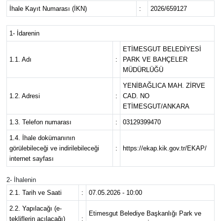
İhale Kayıt Numarası (İKN)
:
2026/659127
1- İdarenin
ETİMESGUT BELEDİYESİ
1.1. Adı
:
PARK VE BAHÇELER
MÜDÜRLÜĞÜ
YENİBAĞLICA MAH. ZİRVE
1.2. Adresi
:
CAD. NO
ETİMESGUT/ANKARA
1.3. Telefon numarası
:
03129399470
1.4. İhale dokümanının
görülebileceği ve indirilebileceği
:
https://ekap.kik.gov.tr/EKAP/
internet sayfası
2- İhalenin
2.1. Tarih ve Saati
:
07.05.2026 - 10:00
2.2. Yapılacağı (e-
Etimesgut Belediye Başkanlığı Park ve
tekliflerin açılacağı)
: