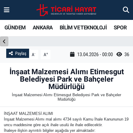
Gündem
Ankara Nöbetçi Eczaneler
GÜNDEM
ANKARA
BİLİM VE TEKNOLOJİ
SPOR
Ankara
Ankara Hava Durumu
Bilim ve Teknoloji
Ankara Trafik Yoğunluk Haritası
Paylaş
-
+
13.04.2026 - 00:00
36
A
A
Spor
Süper Lig Puan Durumu ve Fikstür
İnşaat Malzemesi Alımı Etimesgut
Belediyesi Park ve Bahçeler
Ticari Hayat
Tüm Manşetler
Müdürlüğü
İnşaat Malzemesi Alımı Etimesgut Belediyesi Park ve Bahçeler
Yaşam
Son Dakika Haberleri
Müdürlüğü
Resmi İlanlar
Haber Arşivi
İNŞAAT MALZEMESİ ALIMI
İnşaat Malzemesi Alımı mal alımı 4734 sayılı Kamu İhale Kanununun 19
uncu maddesine göre açık ihale usulü ile ihale edilecektir.
İhaleye ilişkin ayrıntılı bilgiler aşağıda yer almaktadır: