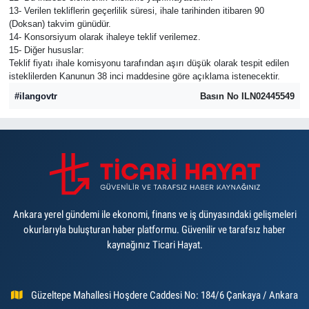
13- Verilen tekliflerin geçerlilik süresi, ihale tarihinden itibaren 90
(Doksan) takvim günüdür.
14- Konsorsiyum olarak ihaleye teklif verilemez.
15- Diğer hususlar:
Teklif fiyatı ihale komisyonu tarafından aşırı düşük olarak tespit edilen
isteklilerden Kanunun 38 inci maddesine göre açıklama istenecektir.
#ilangovtr
Basın No ILN02445549
Ankara yerel gündemi ile ekonomi, finans ve iş dünyasındaki gelişmeleri
okurlarıyla buluşturan haber platformu. Güvenilir ve tarafsız haber
kaynağınız Ticari Hayat.
Güzeltepe Mahallesi Hoşdere Caddesi No: 184/6 Çankaya / Ankara