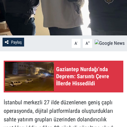
Paylaş
-
+
A
A
Gaziantep Nurdağı’nda
Deprem: Sarsıntı Çevre
İllerde Hissedildi
İstanbul merkezli 27 ilde düzenlenen geniş çaplı
operasyonda, dijital platformlarda oluşturdukları
sahte yatırım grupları üzerinden dolandırıcılık