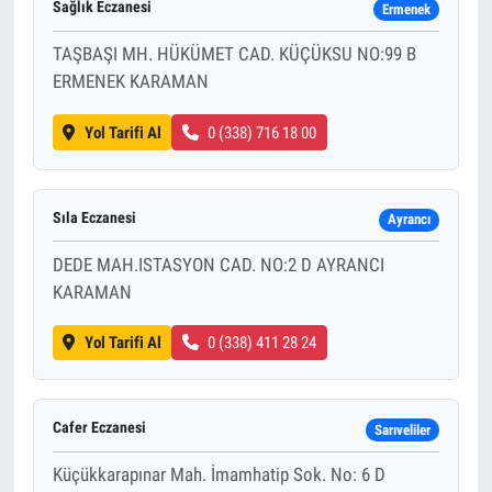
Sağlık Eczanesi
Ermenek
TAŞBAŞI MH. HÜKÜMET CAD. KÜÇÜKSU NO:99 B
ERMENEK KARAMAN
Yol Tarifi Al
0 (338) 716 18 00
Sıla Eczanesi
Ayrancı
DEDE MAH.ISTASYON CAD. NO:2 D AYRANCI
KARAMAN
Yol Tarifi Al
0 (338) 411 28 24
Cafer Eczanesi
Sarıveliler
Küçükkarapınar Mah. İmamhatip Sok. No: 6 D