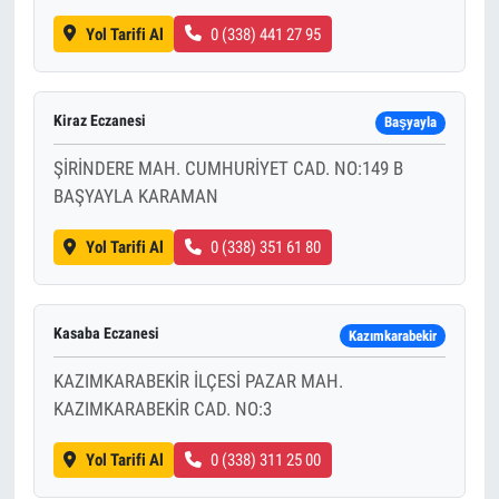
Yol Tarifi Al
0 (338) 441 27 95
Kiraz Eczanesi
Başyayla
ŞİRİNDERE MAH. CUMHURİYET CAD. NO:149 B
BAŞYAYLA KARAMAN
Yol Tarifi Al
0 (338) 351 61 80
Kasaba Eczanesi
Kazımkarabekir
KAZIMKARABEKİR İLÇESİ PAZAR MAH.
KAZIMKARABEKİR CAD. NO:3
Yol Tarifi Al
0 (338) 311 25 00