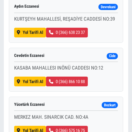
Aydın Eczanesi
Devrekani
KURTŞEYH MAHALLESİ, REŞADİYE CADDESİ NO:39
Yol Tarifi Al
0 (366) 638 23 37
Cevdetin Eczanesi
Cide
KASABA MAHALLESI INÖNÜ CADDESI NO:12
Yol Tarifi Al
0 (366) 866 10 88
Yücetürk Eczanesi
Bozkurt
MERKEZ MAH. SINARCIK CAD. NO:4A
Yol Tarifi Al
0 (366) 575 16 75