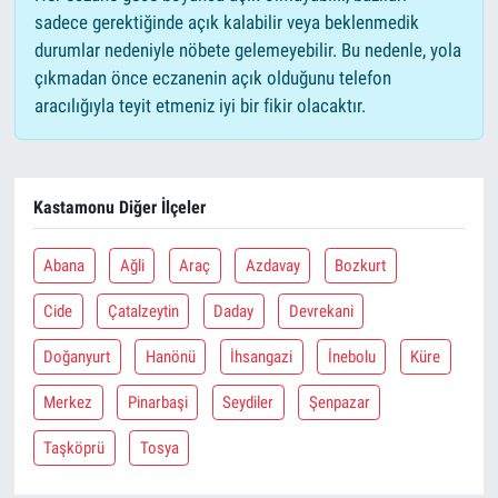
sadece gerektiğinde açık kalabilir veya beklenmedik
durumlar nedeniyle nöbete gelemeyebilir. Bu nedenle, yola
çıkmadan önce eczanenin açık olduğunu telefon
aracılığıyla teyit etmeniz iyi bir fikir olacaktır.
Kastamonu Diğer İlçeler
Abana
Ağli
Araç
Azdavay
Bozkurt
Cide
Çatalzeytin
Daday
Devrekani
Doğanyurt
Hanönü
İhsangazi
İnebolu
Küre
Merkez
Pinarbaşi
Seydiler
Şenpazar
Taşköprü
Tosya