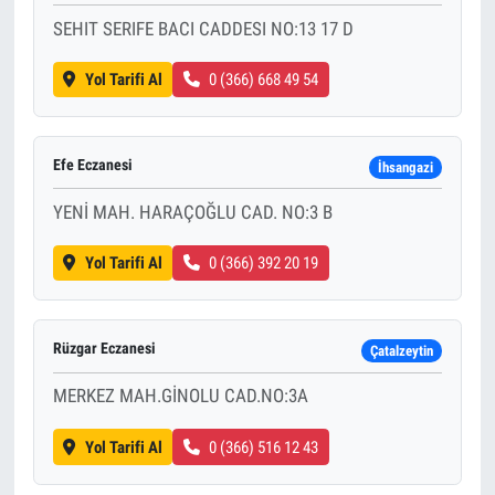
SEHIT SERIFE BACI CADDESI NO:13 17 D
Yol Tarifi Al
0 (366) 668 49 54
Efe Eczanesi
İhsangazi
YENİ MAH. HARAÇOĞLU CAD. NO:3 B
Yol Tarifi Al
0 (366) 392 20 19
Rüzgar Eczanesi
Çatalzeytin
MERKEZ MAH.GİNOLU CAD.NO:3A
Yol Tarifi Al
0 (366) 516 12 43