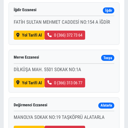
İğdir Eczanesi
İğdir
FATİH SULTAN MEHMET CADDESİ NO:154 A İĞDİR
Yol Tarifi Al
0 (366) 372 73 64
Merve Eczanesi
Tosya
DİLKÜŞA MAH. 5501 SOKAK NO:1A
Yol Tarifi Al
0 (366) 313 06 77
Değirmenci Eczanesi
Alatarla
MANOLYA SOKAK NO:19 TAŞKÖPRÜ ALATARLA