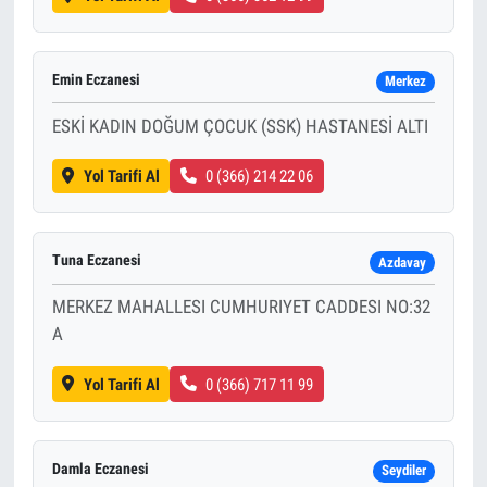
Emin Eczanesi
Merkez
ESKİ KADIN DOĞUM ÇOCUK (SSK) HASTANESİ ALTI
Yol Tarifi Al
0 (366) 214 22 06
Tuna Eczanesi
Azdavay
MERKEZ MAHALLESI CUMHURIYET CADDESI NO:32
A
Yol Tarifi Al
0 (366) 717 11 99
Damla Eczanesi
Seydiler