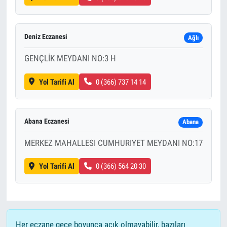
Deniz Eczanesi
Ağlı
GENÇLİK MEYDANI NO:3 H
Yol Tarifi Al
0 (366) 737 14 14
Abana Eczanesi
Abana
MERKEZ MAHALLESI CUMHURIYET MEYDANI NO:17
Yol Tarifi Al
0 (366) 564 20 30
Her eczane gece boyunca açık olmayabilir, bazıları