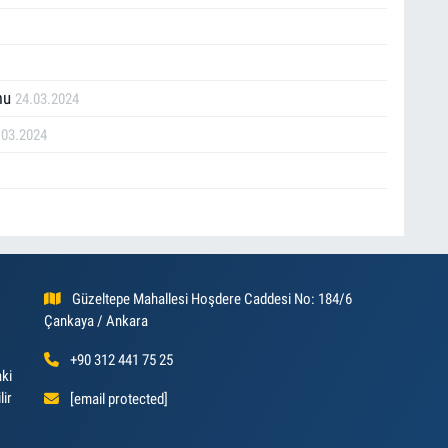
omu
24.03.2024
.03.2024
Güzeltepe Mahallesi Hoşdere Caddesi No: 184/6
Çankaya / Ankara
+90 312 441 75 25
aki
lir
[email protected]