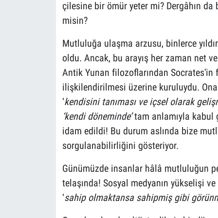
çilesine bir ömür yeter mi? Dergâhın da b
misin?
Mutluluğa ulaşma arzusu, binlerce yıldır
oldu. Ancak, bu arayış her zaman net v
Antik Yunan filozoflarından Socrates'in 
ilişkilendirilmesi üzerine kuruluydu. On
‘
kendisini tanıması ve içsel olarak geli
‘kendi döneminde’
tam anlamıyla kabul g
idam edildi! Bu durum aslında bize mut
sorgulanabilirliğini gösteriyor.
Günümüzde insanlar hâlâ mutluluğun peşi
telaşında! Sosyal medyanın yükselişi ve g
‘
sahip olmaktansa sahipmiş gibi görünm