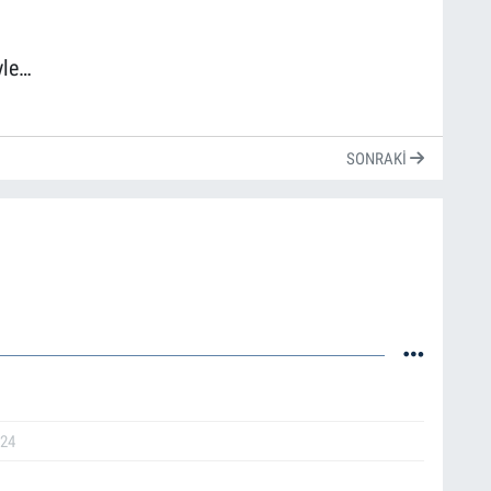
yle…
SONRAKI
024