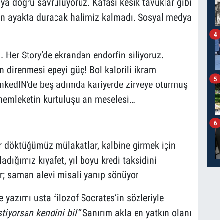
ya doğru savruluyoruz. Kafası kesik tavuklar gibi
an ayakta duracak halimiz kalmadı. Sosyal medya
4
 Her Story’de ekrandan endorfin siliyoruz.
 direnmesi epeyi güç! Bol kalorili ikram
5
inkedIN’de beş adımda kariyerde zirveye oturmuş
memleketin kurtuluşu an meselesi…
6
er döktüğümüz mülakatlar, kalbine girmek için
adığımız kıyafet, yıl boyu kredi taksidini
ler; saman alevi misali yanıp sönüyor
 yazımı usta filozof Socrates’in sözleriyle
tiyorsan kendini bil”
Sanırım akla en yatkın olanı