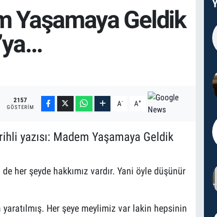
Y
 Yaşamaya Geldik
’ya…
2157
-
+
A
A
GÖSTERIM
rihli yazısı: Madem Yaşamaya Geldik
e her şeyde hakkımız vardır. Yani öyle düşünür
 yaratılmış. Her şeye meylimiz var lakin hepsinin