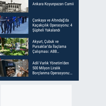
Ankara Koyunpazarı Camii
Çankaya ve Altındağ'da
Kaçakçılık Operasyonu: 4
Şüpheli Yakalandı
Akyurt, Çubuk ve
Pursaklar’da İlaçlama
Çalışması: ABB
Temmuz’da 6 Bin Noktayı
İlaçladı
Adil Varlık Yönetim’den
500 Milyon Liralık
Borçlanma Operasyonu:
Maliyet Düştü, Vade Uzadı