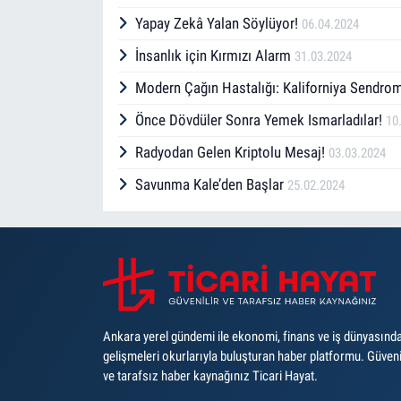
Yapay Zekâ Yalan Söylüyor!
06.04.2024
İnsanlık için Kırmızı Alarm
31.03.2024
Modern Çağın Hastalığı: Kaliforniya Sendr
Önce Dövdüler Sonra Yemek Ismarladılar!
10
Radyodan Gelen Kriptolu Mesaj!
03.03.2024
Savunma Kale’den Başlar
25.02.2024
Ankara yerel gündemi ile ekonomi, finans ve iş dünyasınd
gelişmeleri okurlarıyla buluşturan haber platformu. Güveni
ve tarafsız haber kaynağınız Ticari Hayat.