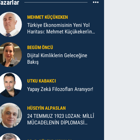
azarlar
MEHMET KÜÇÜKEKEN
Türkiye Ekonomisinin Yeni Yol
Haritası: Mehmet Küçükeken'in
Makro İktisat Teorileri
BEGÜM ÖNCÜ
Dijital Kimliklerin Geleceğine
Bakış
UTKU KABAKCI
Yapay Zekâ Filozofları Aranıyor!
HÜSEYIN ALPASLAN
24 TEMMUZ 1923 LOZAN: MİLLÎ
MÜCADELENİN DİPLOMASİ
ZAFERİ