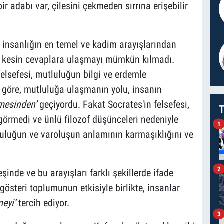
ir adabı var, çilesini çekmeden sırrına erişebilir
 insanlığın en temel ve kadim arayışlarından
e kesin cevaplara ulaşmayı mümkün kılmadı.
felsefesi, mutluluğun bilgi ve erdemle
a göre, mutluluğa ulaşmanın yolu, insanın
şmesinden’
geçiyordu. Fakat Socrates'in felsefesi,
T
örmedi ve ünlü filozof düşünceleri nedeniyle
1
luluğun ve varoluşun anlamının karmaşıklığını ve
2
nde ve bu arayışları farklı şekillerde ifade
österi toplumunun etkisiyle birlikte, insanlar
eyi’
tercih ediyor.
3