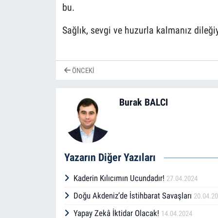
bu.
Sağlık, sevgi ve huzurla kalmanız dileği
ÖNCEKI
Burak BALCI
Yazarın Diğer Yazıları
Kaderin Kılıcımın Ucundadır!
27.04.2024
Doğu Akdeniz’de İstihbarat Savaşları
20.04.2
Yapay Zekâ İktidar Olacak!
14.04.2024