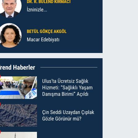
DR. R. BÜLEND KIRMACI
İzninizle...
BETÜL GÖKÇE AKGÖL
Macar Edebiyatı
rend Haberler
Ulus’ta Ücretsiz Sağlık
Hizmeti: “Sağlıklı Yaşam
Danışma Birimi” Açıldı
Çin Seddi Uzaydan Çıplak
Gözle Görünür mü?