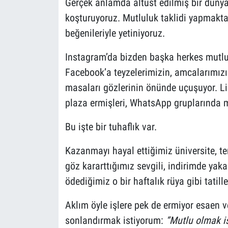
Gerçek anlamda altüst edilmiş bir dünya
koşturuyoruz. Mutluluk taklidi yapmakt
beğenileriyle yetiniyoruz.
Instagram’da bizden başka herkes mutlu.
Facebook’a teyzelerimizin, amcalarımızın
masaları gözlerinin önünde uçuşuyor. L
plaza ermişleri, WhatsApp gruplarında 
Bu işte bir tuhaflık var.
Kazanmayı hayal ettiğimiz üniversite, t
göz kararttığımız sevgili, indirimde yakal
ödediğimiz o bir haftalık rüya gibi tatil
Aklım öyle işlere pek de ermiyor esaen ve
sonlandırmak istiyorum:
“Mutlu olmak is