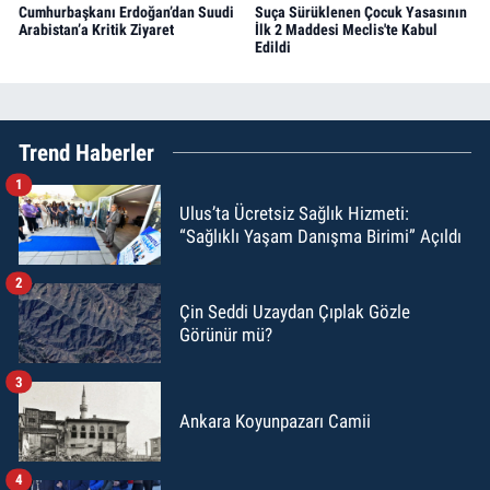
Cumhurbaşkanı Erdoğan’dan Suudi
Suça Sürüklenen Çocuk Yasasının
Arabistan’a Kritik Ziyaret
İlk 2 Maddesi Meclis'te Kabul
Edildi
Trend Haberler
1
Ulus’ta Ücretsiz Sağlık Hizmeti:
“Sağlıklı Yaşam Danışma Birimi” Açıldı
2
Çin Seddi Uzaydan Çıplak Gözle
Görünür mü?
3
Ankara Koyunpazarı Camii
4