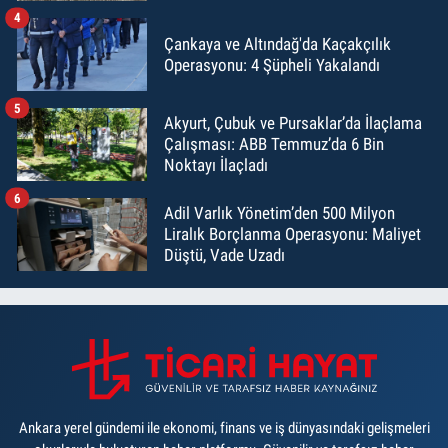
4
Çankaya ve Altındağ'da Kaçakçılık
Operasyonu: 4 Şüpheli Yakalandı
5
Akyurt, Çubuk ve Pursaklar’da İlaçlama
Çalışması: ABB Temmuz’da 6 Bin
Noktayı İlaçladı
6
Adil Varlık Yönetim’den 500 Milyon
Liralık Borçlanma Operasyonu: Maliyet
Düştü, Vade Uzadı
Ankara yerel gündemi ile ekonomi, finans ve iş dünyasındaki gelişmeleri