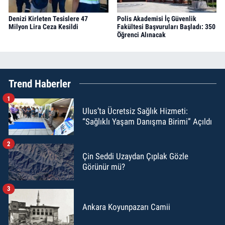
Denizi Kirleten Tesislere 47
Polis Akademisi İç Güvenlik
Milyon Lira Ceza Kesildi
Fakültesi Başvuruları Başladı: 350
Öğrenci Alınacak
Trend Haberler
1
Ulus’ta Ücretsiz Sağlık Hizmeti:
“Sağlıklı Yaşam Danışma Birimi” Açıldı
2
Çin Seddi Uzaydan Çıplak Gözle
Görünür mü?
3
Ankara Koyunpazarı Camii