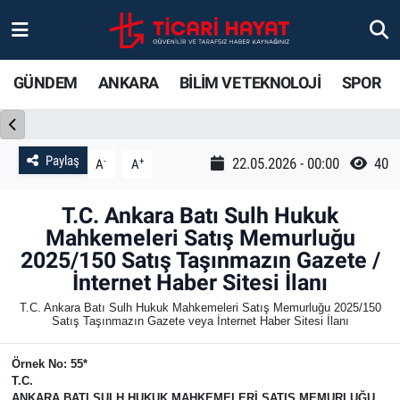
Gündem
Ankara Nöbetçi Eczaneler
GÜNDEM
ANKARA
BİLİM VE TEKNOLOJİ
SPOR
Ankara
Ankara Hava Durumu
Bilim ve Teknoloji
Ankara Trafik Yoğunluk Haritası
Paylaş
-
+
22.05.2026 - 00:00
40
A
A
Spor
Süper Lig Puan Durumu ve Fikstür
T.C. Ankara Batı Sulh Hukuk
Mahkemeleri Satış Memurluğu
Ticari Hayat
Tüm Manşetler
2025/150 Satış Taşınmazın Gazete /
İnternet Haber Sitesi İlanı
Yaşam
Son Dakika Haberleri
T.C. Ankara Batı Sulh Hukuk Mahkemeleri Satış Memurluğu 2025/150
Satış Taşınmazın Gazete veya İnternet Haber Sitesi İlanı
Resmi İlanlar
Haber Arşivi
Örnek No: 55*
T.C.
ANKARA BATI
SULH HUKUK MAHKEMELERİ SATIŞ MEMURLUĞU