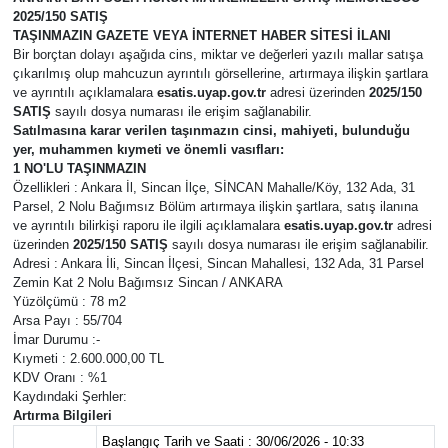
2025/150 SATIŞ
TAŞINMAZIN GAZETE VEYA İNTERNET HABER SİTESİ İLANI
Bir borçtan dolayı aşağıda cins, miktar ve değerleri yazılı mallar satışa
çıkarılmış olup mahcuzun ayrıntılı görsellerine, artırmaya ilişkin şartlara
ve ayrıntılı açıklamalara
esatis.uyap.gov.tr
adresi üzerinden
2025/150
SATIŞ
sayılı dosya numarası ile erişim sağlanabilir.
Satılmasına karar verilen taşınmazın cinsi, mahiyeti, bulunduğu
yer, muhammen kıymeti ve önemli vasıfları:
1 NO'LU TAŞINMAZIN
Özellikleri : Ankara İl, Sincan İlçe, SİNCAN Mahalle/Köy, 132 Ada, 31
Parsel, 2 Nolu Bağımsız Bölüm artırmaya ilişkin şartlara, satış ilanına
ve ayrıntılı bilirkişi raporu ile ilgili açıklamalara
esatis.uyap.gov.tr
adresi
üzerinden
2025/150 SATIŞ
sayılı dosya numarası ile erişim sağlanabilir.
Adresi : Ankara İli, Sincan İlçesi, Sincan Mahallesi, 132 Ada, 31 Parsel
Zemin Kat 2 Nolu Bağımsız Sincan / ANKARA
Yüzölçümü : 78 m2
Arsa Payı : 55/704
İmar Durumu :-
Kıymeti : 2.600.000,00 TL
KDV Oranı : %1
Kaydındaki Şerhler:
Artırma Bilgileri
Başlangıç Tarih ve Saati : 30/06/2026 - 10:33