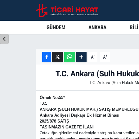
Gündem
Ankara Nöbetçi Eczaneler
GÜNDEM
ANKARA
BİL
Ankara
Ankara Hava Durumu
Bilim ve Teknoloji
Ankara Trafik Yoğunluk Haritası
-
+
A
A
Spor
Süper Lig Puan Durumu ve Fikstür
T.C. Ankara (Sulh Huku
T.C. Ankara (Sulh Hukuk Ma
Ticari Hayat
Tüm Manşetler
Örnek No:55*
Yaşam
Son Dakika Haberleri
T.C.
ANKARA
(SULH HUKUK MAH.) SATIŞ MEMURLUĞU
Ankara Adliyesi Dışkapı Ek Hizmet Binası
Resmi İlanlar
Haber Arşivi
2025/878 SATIŞ
TAŞINMAZIN GAZETE İLANI
Ortaklığın giderilmesi nedeniyle satışına karar verilen a
ayrıntılı açıklamalara
esatis.uyap.gov.tr
adresi üzerin