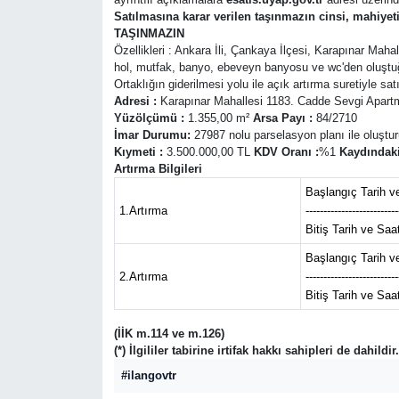
Satılmasına karar verilen taşınmazın cinsi, mahiye
TAŞINMAZIN
Özellikleri : Ankara İli, Çankaya İlçesi, Karapınar Mah
hol, mutfak, banyo, ebeveyn banyosu ve wc'den oluştuğu, 
Ortaklığın giderilmesi yolu ile açık artırma suretiyle satı
Adresi :
Karapınar Mahallesi 1183. Cadde Sevgi Apar
Yüzölçümü :
1.355,00 m²
Arsa Payı :
84/2710
İmar Durumu:
27987 nolu parselasyon planı ile oluşturul
Kıymeti :
3.500.000,00 TL
KDV Oranı :
%1
Kaydındaki
Artırma Bilgileri
Başlangıç Tarih ve
1.Artırma
--------------------------
Bitiş Tarih ve Saa
Başlangıç Tarih ve
2.Artırma
--------------------------
Bitiş Tarih ve Saa
(İİK m.114 ve m.126)
(*) İlgililer tabirine irtifak hakkı sahipleri de dahildir.
#ilangovtr