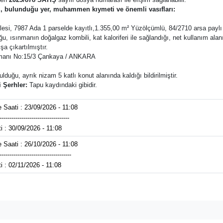
ti, bulunduğu yer, muhammen kıymeti ve önemli vasıfları:
allesi, 7987 Ada 1 parselde kayıtlı,1.355,00 m² Yüzölçümlü, 84/2710 arsa paylı
ısınmanın doğalgaz kombili, kat kaloriferi ile sağlandığı, net kullanım alanı 92
şa çıkartılmıştır.
tmanı No:15/3 Çankaya / ANKARA
duğu, ayrık nizam 5 katlı konut alanında kaldığı bildirilmiştir.
 Şerhler:
Tapu kaydındaki gibidir.
 Saati : 23/09/2026 - 11:08
-----------------------------------
ti : 30/09/2026 - 11:08
 Saati : 26/10/2026 - 11:08
------------------------------------
ti : 02/11/2026 - 11:08