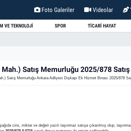
Foto Galeriler
Videolar
İM VE TEKNOLOJİ
SPOR
TİCARİ HAYAT
k Mah.) Satış Memurluğu 2025/878 Satış 
h.) Satış Memurluğu Ankara Adliyesi Dışkapı Ek Hizmet Binası 2025/878 Sa
şağıda cins, miktar ve değeri yazılı taşınmaz satışa çıkarılmış olup, taşınmazın
den
2025/878 SATIŞ
sayılı dosya numarası ile erişim sağlanabilir.