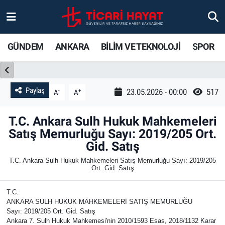
Gündem
Ankara Nöbetçi Eczaneler
GÜNDEM
ANKARA
BİLİM VE TEKNOLOJİ
SPOR
Ankara
Ankara Hava Durumu
Bilim ve Teknoloji
Ankara Trafik Yoğunluk Haritası
Paylaş
-
+
23.05.2026 - 00:00
517
A
A
Spor
Süper Lig Puan Durumu ve Fikstür
T.C. Ankara Sulh Hukuk Mahkemeleri
Satış Memurluğu Sayı: 2019/205 Ort.
Ticari Hayat
Tüm Manşetler
Gid. Satış
T.C. Ankara Sulh Hukuk Mahkemeleri Satış Memurluğu Sayı: 2019/205
Yaşam
Son Dakika Haberleri
Ort. Gid. Satış
Resmi İlanlar
Haber Arşivi
T.C.
ANKARA SULH HUKUK MAHKEMELERİ SATIŞ MEMURLUĞU
Sayı: 2019/205 Ort. Gid. Satış
Ankara 7. Sulh Hukuk Mahkemesi'nin 2010/1593 Esas, 2018/1132 Karar