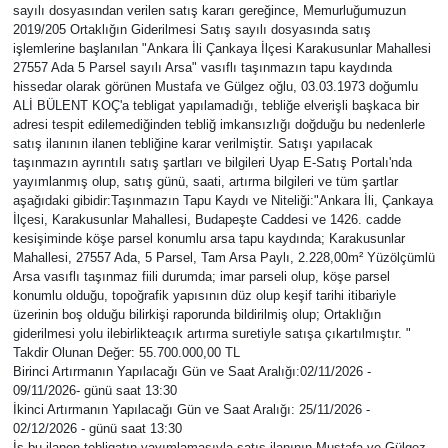
sayılı dosyasından verilen satış kararı gereğince, Memurluğumuzun
2019/205 Ortaklığın Giderilmesi Satış sayılı dosyasında satış
işlemlerine başlanılan "Ankara İli Çankaya İlçesi Karakusunlar Mahallesi
27557 Ada 5 Parsel sayılı Arsa" vasıflı taşınmazın tapu kaydında
hissedar olarak görünen Mustafa ve Gülgez oğlu, 03.03.1973 doğumlu
ALİ BÜLENT KOÇ'a tebligat yapılamadığı, tebliğe elverişli başkaca bir
adresi tespit edilemediğinden tebliğ imkansızlığı doğduğu bu nedenlerle
satış ilanının ilanen tebliğine karar verilmiştir. Satışı yapılacak
taşınmazın ayrıntılı satış şartları ve bilgileri Uyap E-Satış Portalı'nda
yayımlanmış olup, satış günü, saati, artırma bilgileri ve tüm şartlar
aşağıdaki gibidir:Taşınmazın Tapu Kaydı ve Niteliği:"Ankara İli, Çankaya
İlçesi, Karakusunlar Mahallesi, Budapeşte Caddesi ve 1426. cadde
kesişiminde köşe parsel konumlu arsa tapu kaydında; Karakusunlar
Mahallesi, 27557 Ada, 5 Parsel, Tam Arsa Paylı, 2.228,00m² Yüzölçümlü
Arsa vasıflı taşınmaz fiili durumda; imar parseli olup, köşe parsel
konumlu olduğu, topoğrafik yapısının düz olup keşif tarihi itibariyle
üzerinin boş olduğu bilirkişi raporunda bildirilmiş olup; Ortaklığın
giderilmesi yolu ilebirlikteaçık artırma suretiyle satışa çıkartılmıştır. "
Takdir Olunan Değer: 55.700.000,00 TL
Birinci Artırmanın Yapılacağı Gün ve Saat Aralığı:02/11/2026 -
09/11/2026- günü saat 13:30
İkinci Artırmanın Yapılacağı Gün ve Saat Aralığı: 25/11/2026 -
02/12/2026 - günü saat 13:30
İş bu ilanen tebligatın yayımlamasıyla satış ilanının Mustafa ve Gülgez