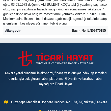
oğlu, 03.03.1973 doğumlu ALİ BÜLENT KOÇ'a tebliği yapılmış sayılacak
olup, satışın yapılması halinde satış gününün sona ermesi akabinde 7
gün içerisinde dava harç ve masraflarını yatırarak Ankara 7. Sulh Hukuk
Mahkemesine ihalenin feshi davası açabileceği, açmadığı takdirde satış
işlemlerinin kesinleşeceği ilanen tebliğ olunur.
#ilangovtr
Basın No ILN02475155
Ankara yerel gündemi ile ekonomi, finans ve iş dünyasındaki gelişmeleri
okurlarıyla buluşturan haber platformu. Güvenilir ve tarafsız haber
kaynağınız Ticari Hayat.
Güzeltepe Mahallesi Hoşdere Caddesi No: 184/6 Çankaya / Ankara