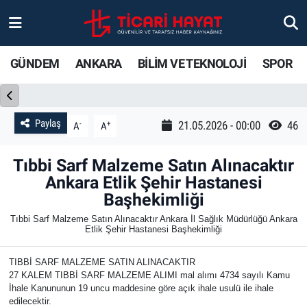
Gündem
Ankara Nöbetçi Eczaneler
GÜNDEM
ANKARA
BİLİM VE TEKNOLOJİ
SPOR
Ankara
Ankara Hava Durumu
Bilim ve Teknoloji
Ankara Trafik Yoğunluk Haritası
Paylaş
-
+
21.05.2026 - 00:00
46
A
A
Spor
Süper Lig Puan Durumu ve Fikstür
Tıbbi Sarf Malzeme Satın Alınacaktır
Ankara Etlik Şehir Hastanesi
Ticari Hayat
Tüm Manşetler
Başhekimliği
Tıbbi Sarf Malzeme Satın Alınacaktır Ankara İl Sağlık Müdürlüğü Ankara
Yaşam
Son Dakika Haberleri
Etlik Şehir Hastanesi Başhekimliği
Resmi İlanlar
Haber Arşivi
TIBBİ SARF MALZEME SATIN ALINACAKTIR
27 KALEM TIBBİ SARF MALZEME ALIMI mal alımı 4734 sayılı Kamu
İhale Kanununun 19 uncu maddesine göre açık ihale usulü ile ihale
edilecektir.