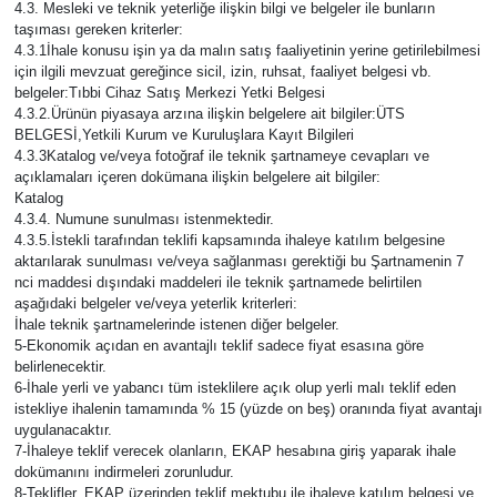
4.3. Mesleki ve teknik yeterliğe ilişkin bilgi ve belgeler ile bunların
taşıması gereken kriterler:
4.3.1İhale konusu işin ya da malın satış faaliyetinin yerine getirilebilmesi
için ilgili mevzuat gereğince sicil, izin, ruhsat, faaliyet belgesi vb.
belgeler:Tıbbi Cihaz Satış Merkezi Yetki Belgesi
4.3.2.Ürünün piyasaya arzına ilişkin belgelere ait bilgiler:ÜTS
BELGESİ,Yetkili Kurum ve Kuruluşlara Kayıt Bilgileri
4.3.3Katalog ve/veya fotoğraf ile teknik şartnameye cevapları ve
açıklamaları içeren dokümana ilişkin belgelere ait bilgiler:
Katalog
4.3.4. Numune sunulması istenmektedir.
4.3.5.İstekli tarafından teklifi kapsamında ihaleye katılım belgesine
aktarılarak sunulması ve/veya sağlanması gerektiği bu Şartnamenin 7
nci maddesi dışındaki maddeleri ile teknik şartnamede belirtilen
aşağıdaki belgeler ve/veya yeterlik kriterleri:
İhale teknik şartnamelerinde istenen diğer belgeler.
5-Ekonomik açıdan en avantajlı teklif sadece fiyat esasına göre
belirlenecektir.
6-İhale yerli ve yabancı tüm isteklilere açık olup yerli malı teklif eden
istekliye ihalenin tamamında % 15 (yüzde on beş) oranında fiyat avantajı
uygulanacaktır.
7-İhaleye teklif verecek olanların, EKAP hesabına giriş yaparak ihale
dokümanını indirmeleri zorunludur.
8-Teklifler, EKAP üzerinden teklif mektubu ile ihaleye katılım belgesi ve