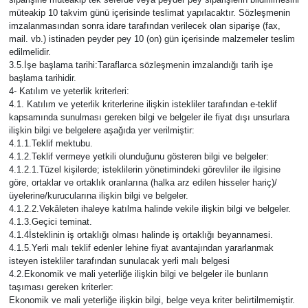
müteakip 10 takvim günü içerisinde teslimat yapılacaktır. Sözleşmenin
imzalanmasından sonra idare tarafından verilecek olan siparişe (fax,
mail. vb.) istinaden peyder pey 10 (on) gün içerisinde malzemeler teslim
edilmelidir.
3.5.İşe başlama tarihi:Taraflarca sözleşmenin imzalandığı tarih işe
başlama tarihidir.
4- Katılım ve yeterlik kriterleri:
4.1. Katılım ve yeterlik kriterlerine ilişkin istekliler tarafından e-teklif
kapsamında sunulması gereken bilgi ve belgeler ile fiyat dışı unsurlara
ilişkin bilgi ve belgelere aşağıda yer verilmiştir:
4.1.1.Teklif mektubu.
4.1.2.Teklif vermeye yetkili olunduğunu gösteren bilgi ve belgeler:
4.1.2.1.Tüzel kişilerde; isteklilerin yönetimindeki görevliler ile ilgisine
göre, ortaklar ve ortaklık oranlarına (halka arz edilen hisseler hariç)/
üyelerine/kurucularına ilişkin bilgi ve belgeler.
4.1.2.2.Vekâleten ihaleye katılma halinde vekile ilişkin bilgi ve belgeler.
4.1.3.Geçici teminat.
4.1.4İsteklinin iş ortaklığı olması halinde iş ortaklığı beyannamesi.
4.1.5.Yerli malı teklif edenler lehine fiyat avantajından yararlanmak
isteyen istekliler tarafından sunulacak yerli malı belgesi
4.2.Ekonomik ve mali yeterliğe ilişkin bilgi ve belgeler ile bunların
taşıması gereken kriterler:
Ekonomik ve mali yeterliğe ilişkin bilgi, belge veya kriter belirtilmemiştir.