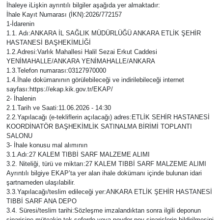
İhaleye iLişkin ayrıntılı bilgiler aşağıda yer almaktadır:
İhale Kayıt Numarası (İKN):2026/772157
1-İdarenin
1.1. Adı:ANKARA İL SAĞLIK MÜDÜRLÜĞÜ ANKARA ETLİK ŞEHİR
HASTANESİ BAŞHEKİMLİĞİ
1.2.Adresi:Varlık Mahallesi Halil Sezai Erkut Caddesi
YENİMAHALLE/ANKARA YENİMAHALLE/ANKARA
1.3.Telefon numarası:03127970000
1.4.İhale dokümanının görülebileceği ve indirilebileceği internet
sayfası:https://ekap.kik.gov.tr/EKAP/
2- İhalenin
2.1.Tarih ve Saati:11.06.2026 - 14:30
2.2.Yapılacağı (e-tekliflerin açılacağı) adres:ETLİK SEHİR HASTANESİ
KOORDİNATÖR BAŞHEKİMLİK SATINALMA BİRİMİ TOPLANTI
SALONU
3- İhale konusu mal alımının
3.1.Adı:27 KALEM TIBBİ SARF MALZEME ALIMI
3.2. Niteliği, türü ve miktarı:27 KALEM TIBBİ SARF MALZEME ALIMI
Ayrıntılı bilgiye EKAP’ta yer alan ihale dokümanı içinde bulunan idari
şartnameden ulaşılabilir.
3.3.Yapılacağı/teslim edileceği yer:ANKARA ETLİK ŞEHİR HASTANESİ
TIBBİ SARF ANA DEPO
3.4. Süresi/teslim tarihi:Sözleşme imzalandıktan sonra ilgili deponun
siparişine müteakip tek seferde veya peyder pey siparişlerin bildirilmesini