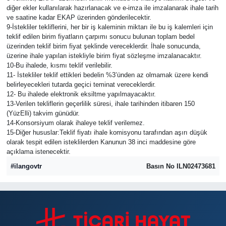
diğer ekler kullanılarak hazırlanacak ve e-imza ile imzalanarak ihale tarih
ve saatine kadar EKAP üzerinden gönderilecektir.
9-İstekliler tekliflerini, her bir iş kaleminin miktarı ile bu iş kalemleri için
teklif edilen birim fiyatların çarpımı sonucu bulunan toplam bedel
üzerinden teklif birim fiyat şeklinde vereceklerdir. İhale sonucunda,
üzerine ihale yapılan istekliyle birim fiyat sözleşme imzalanacaktır.
10-Bu ihalede, kısmı teklif verilebilir.
11- İstekliler teklif ettikleri bedelin %3’ünden az olmamak üzere kendi
belirleyecekleri tutarda geçici teminat vereceklerdir.
12- Bu ihalede elektronik eksiltme yapılmayacaktır.
13-Verilen tekliflerin geçerlilik süresi, ihale tarihinden itibaren 150
(YüzElli) takvim günüdür.
14-Konsorsiyum olarak ihaleye teklif verilemez.
15-Diğer hususlar:Teklif fiyatı ihale komisyonu tarafından aşırı düşük
olarak tespit edilen isteklilerden Kanunun 38 inci maddesine göre
açıklama istenecektir.
#ilangovtr
Basın No ILN02473681