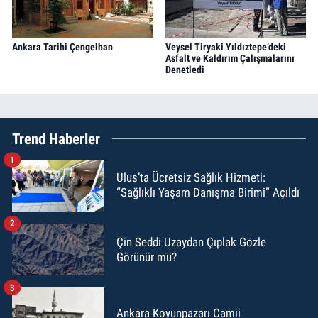
Ankara Tarihi Çengelhan
Veysel Tiryaki Yıldıztepe’deki
Asfalt ve Kaldırım Çalışmalarını
Denetledi
Trend Haberler
1
Ulus’ta Ücretsiz Sağlık Hizmeti:
“Sağlıklı Yaşam Danışma Birimi” Açıldı
2
Çin Seddi Uzaydan Çıplak Gözle
Görünür mü?
3
Ankara Koyunpazarı Camii