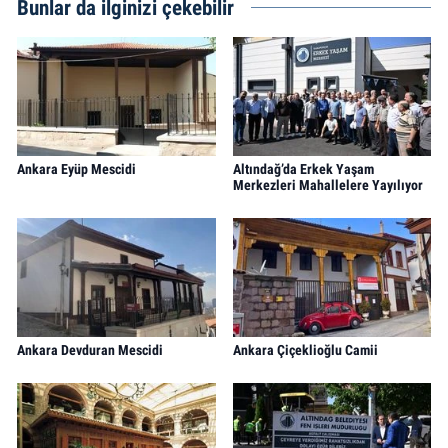
Bunlar da ilginizi çekebilir
Ankara Eyüp Mescidi
Altındağ’da Erkek Yaşam
Merkezleri Mahallelere Yayılıyor
Ankara Devduran Mescidi
Ankara Çiçeklioğlu Camii