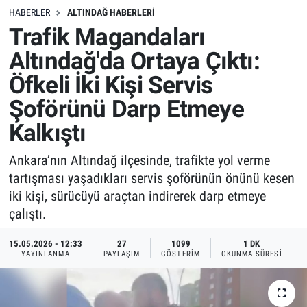
HABERLER
ALTINDAĞ HABERLERI
Trafik Magandaları
Altındağ'da Ortaya Çıktı:
Öfkeli İki Kişi Servis
Şoförünü Darp Etmeye
Kalkıştı
Ankara’nın Altındağ ilçesinde, trafikte yol verme
tartışması yaşadıkları servis şoförünün önünü kesen
iki kişi, sürücüyü araçtan indirerek darp etmeye
çalıştı.
15.05.2026 - 12:33
27
1099
1 DK
YAYINLANMA
PAYLAŞIM
GÖSTERIM
OKUNMA SÜRESI