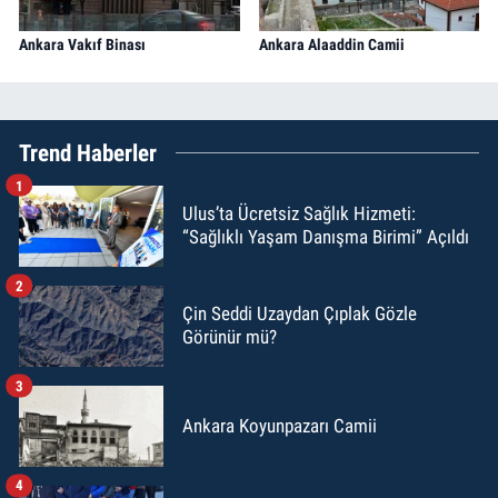
Ankara Vakıf Binası
Ankara Alaaddin Camii
Trend Haberler
1
Ulus’ta Ücretsiz Sağlık Hizmeti:
“Sağlıklı Yaşam Danışma Birimi” Açıldı
2
Çin Seddi Uzaydan Çıplak Gözle
Görünür mü?
3
Ankara Koyunpazarı Camii
4