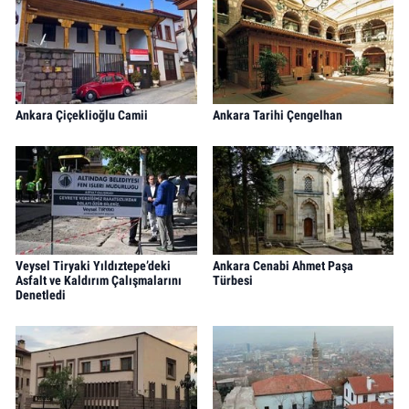
Ankara Çiçeklioğlu Camii
Ankara Tarihi Çengelhan
Veysel Tiryaki Yıldıztepe’deki
Ankara Cenabi Ahmet Paşa
Asfalt ve Kaldırım Çalışmalarını
Türbesi
Denetledi