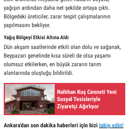
yağışın ardından daha net şekilde ortaya çıktı.
Bölgedeki üreticiler, zarar tespit çalışmalarının
yapılmasını bekliyor.
Yağış Bölgeyi Etkisi Altına Aldı
Dün akşam saatlerinde etkili olan dolu ve sağanak,
Beypazarı genelinde kısa süreli de olsa yaşamı
olumsuz etkilerken, en büyük zararın tarım
alanlarında oluştuğu bildirildi.
Nallıhan Kuş Cenneti Yeni
Sosyal Tesisleriyle
Ziyaretçi Ağırlıyor
Ankara'dan son dakika haberleri için bizi
takip edin!