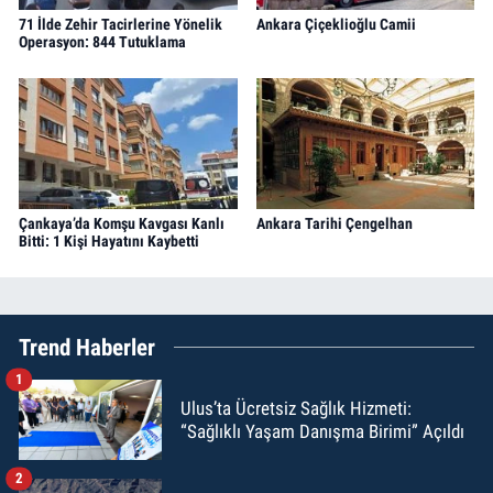
71 İlde Zehir Tacirlerine Yönelik
Ankara Çiçeklioğlu Camii
Operasyon: 844 Tutuklama
Çankaya’da Komşu Kavgası Kanlı
Ankara Tarihi Çengelhan
Bitti: 1 Kişi Hayatını Kaybetti
Trend Haberler
1
Ulus’ta Ücretsiz Sağlık Hizmeti:
“Sağlıklı Yaşam Danışma Birimi” Açıldı
2