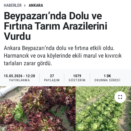
HABERLER
ANKARA
Beypazarı’nda Dolu ve
Fırtına Tarım Arazilerini
Vurdu
Ankara Beypazarı’nda dolu ve fırtına etkili oldu.
Harmancık ve ova köylerinde ekili marul ve kıvırcık
tarlaları zarar gördü.
15.05.2026 - 12:28
27
1079
1 DK
YAYINLANMA
PAYLAŞIM
GÖSTERIM
OKUNMA SÜRESI