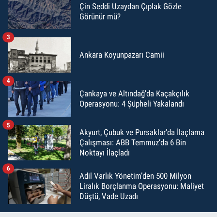
Çin Seddi Uzaydan Çıplak Gözle
Görünür mü?
3
Ankara Koyunpazarı Camii
4
Çankaya ve Altındağ'da Kaçakçılık
Operasyonu: 4 Şüpheli Yakalandı
5
Akyurt, Çubuk ve Pursaklar’da İlaçlama
Çalışması: ABB Temmuz’da 6 Bin
Noktayı İlaçladı
6
Adil Varlık Yönetim’den 500 Milyon
Liralık Borçlanma Operasyonu: Maliyet
Düştü, Vade Uzadı