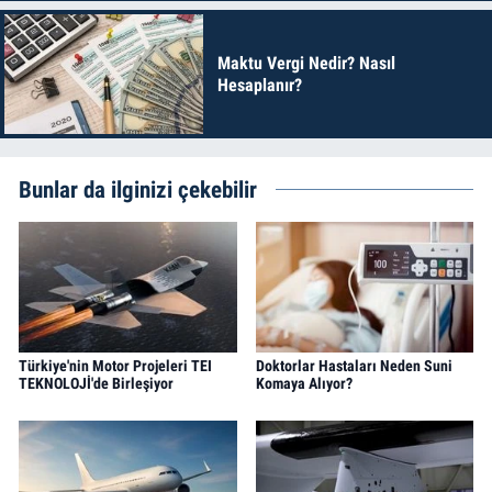
Maktu Vergi Nedir? Nasıl
Hesaplanır?
Bunlar da ilginizi çekebilir
Türkiye'nin Motor Projeleri TEI
Doktorlar Hastaları Neden Suni
TEKNOLOJİ'de Birleşiyor
Komaya Alıyor?