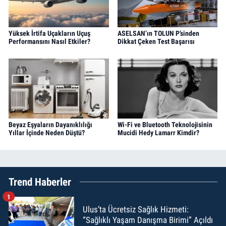
Yüksek İrtifa Uçakların Uçuş
ASELSAN’ın TOLUN P’sinden
Performansını Nasıl Etkiler?
Dikkat Çeken Test Başarısı
Beyaz Eşyaların Dayanıklılığı
Wi-Fi ve Bluetooth Teknolojisinin
Yıllar İçinde Neden Düştü?
Mucidi Hedy Lamarr Kimdir?
Trend Haberler
1
Ulus’ta Ücretsiz Sağlık Hizmeti:
“Sağlıklı Yaşam Danışma Birimi” Açıldı