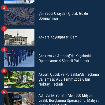
2
Çin Seddi Uzaydan Çıplak Gözle
Görünür mü?
3
Ankara Koyunpazarı Camii
4
Çankaya ve Altındağ'da Kaçakçılık
Operasyonu: 4 Şüpheli Yakalandı
5
Akyurt, Çubuk ve Pursaklar’da İlaçlama
Çalışması: ABB Temmuz’da 6 Bin
Noktayı İlaçladı
6
Adil Varlık Yönetim’den 500 Milyon
Liralık Borçlanma Operasyonu: Maliyet