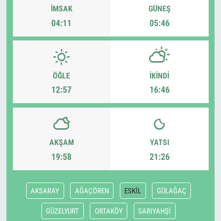
İMSAK
GÜNEŞ
04:11
05:46
ÖĞLE
İKINDI
12:57
16:46
AKŞAM
YATSI
19:58
21:26
AKSARAY
AĞAÇÖREN
ESKİL
GÜLAĞAÇ
GÜZELYURT
ORTAKÖY
SARIYAHŞİ