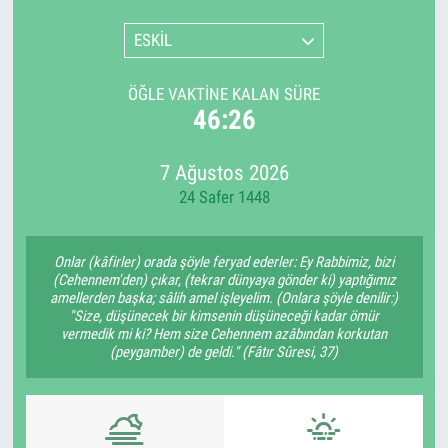
ESKİL
ÖĞLE VAKTINE KALAN SÜRE
46:26
7 Ağustos 2026
24 Safer 1448
Onlar (kâfirler) orada şöyle feryad ederler: Ey Rabbimiz, bizi
(Cehennem'den) çıkar, (tekrar dünyaya gönder ki) yaptığımız
amellerden başka; sâlih amel işleyelim. (Onlara şöyle denilir:)
"Size, düşünecek bir kimsenin düşüneceği kadar ömür
vermedik mi ki? Hem size Cehennem azâbından korkutan
(peygamber) de geldi." (Fâtır Sûresi, 37)