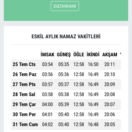
SULTANHANI
ESKİL AYLIK NAMAZ VAKITLERI
İMSAK
GÜNEŞ
ÖĞLE
İKINDI
AKŞAM
YATSI
25 Tem Cts
03:54
05:35
12:58
16:50
20:11
21:44
26 Tem Paz
03:56
05:36
12:58
16:49
20:10
21:43
27 Tem Pts
03:57
05:37
12:58
16:49
20:09
21:42
28 Tem Sal
03:58
05:38
12:58
16:49
20:08
21:41
29 Tem Çar
04:00
05:39
12:58
16:49
20:07
21:39
30 Tem Per
04:01
05:40
12:58
16:49
20:06
21:38
31 Tem Cum
04:02
05:40
12:58
16:48
20:05
21:37