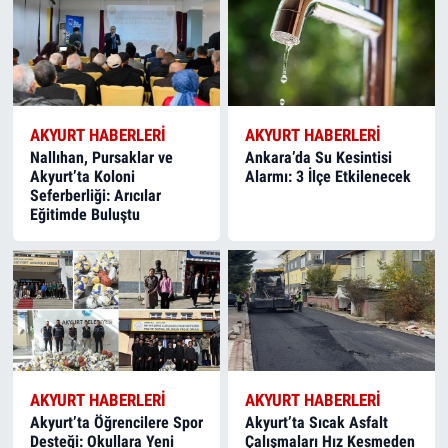
AKYURT HABERLERI
AKYURT HABERLERI
Nallıhan, Pursaklar ve
Ankara’da Su Kesintisi
Akyurt’ta Koloni
Alarmı: 3 İlçe Etkilenecek
Seferberliği: Arıcılar
Eğitimde Buluştu
AKYURT HABERLERI
AKYURT HABERLERI
Akyurt’ta Öğrencilere Spor
Akyurt’ta Sıcak Asfalt
Desteği: Okullara Yeni
Çalışmaları Hız Kesmeden