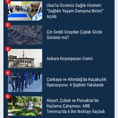
1
Ulus’ta Ücretsiz Sağlık Hizmeti:
“Sağlıklı Yaşam Danışma Birimi”
Açıldı
2
Çin Seddi Uzaydan Çıplak Gözle
Görünür mü?
3
Ankara Koyunpazarı Camii
4
Çankaya ve Altındağ'da Kaçakçılık
Operasyonu: 4 Şüpheli Yakalandı
5
Akyurt, Çubuk ve Pursaklar’da
İlaçlama Çalışması: ABB
Temmuz’da 6 Bin Noktayı İlaçladı