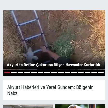
Akyurt'ta Define Çukuruna Düşen Hayvanlar Kurtarıldı
1
2
3
4
5
6
7
8
9
10
11
12
13
14
15
Akyurt Haberleri ve Yerel Gündem: Bölgenin
Nabzı