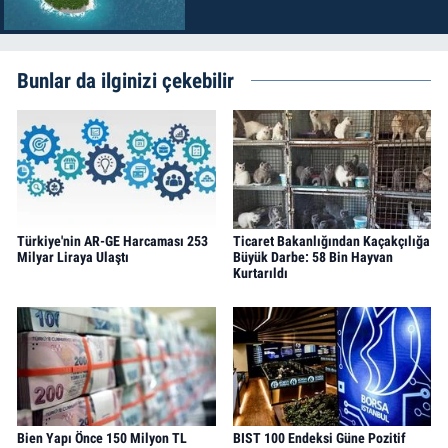
Bunlar da ilginizi çekebilir
Türkiye'nin AR-GE Harcaması 253
Ticaret Bakanlığından Kaçakçılığa
Milyar Liraya Ulaştı
Büyük Darbe: 58 Bin Hayvan
Kurtarıldı
Bien Yapı Önce 150 Milyon TL
BIST 100 Endeksi Güne Pozitif