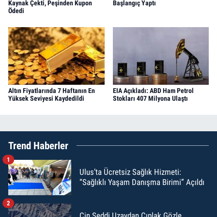
Kaynak Çekti, Peşinden Kupon
Başlangıç Yaptı
Ödedi
Altın Fiyatlarında 7 Haftanın En
EIA Açıkladı: ABD Ham Petrol
Yüksek Seviyesi Kaydedildi
Stokları 407 Milyona Ulaştı
Trend Haberler
1
Ulus’ta Ücretsiz Sağlık Hizmeti:
“Sağlıklı Yaşam Danışma Birimi” Açıldı
2
Çin Seddi Uzaydan Çıplak Gözle