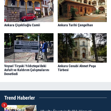
Ankara Çiçeklioğlu Camii
Ankara Tarihi Çengelhan
Veysel Tiryaki Yıldıztepe’deki
Ankara Cenabi Ahmet Paşa
Asfalt ve Kaldırım Çalışmalarını
Türbesi
Denetledi
Trend Haberler
1