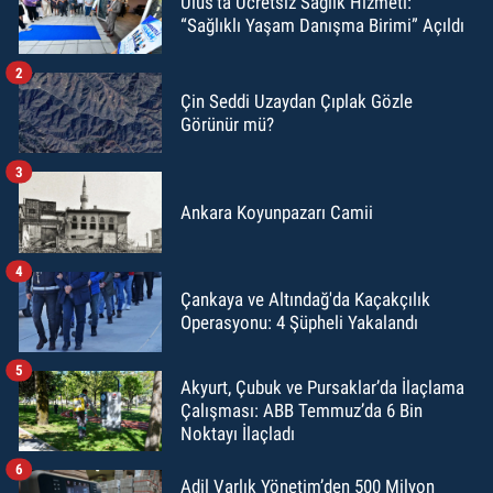
Ulus’ta Ücretsiz Sağlık Hizmeti:
“Sağlıklı Yaşam Danışma Birimi” Açıldı
2
Çin Seddi Uzaydan Çıplak Gözle
Görünür mü?
3
Ankara Koyunpazarı Camii
4
Çankaya ve Altındağ'da Kaçakçılık
Operasyonu: 4 Şüpheli Yakalandı
5
Akyurt, Çubuk ve Pursaklar’da İlaçlama
Çalışması: ABB Temmuz’da 6 Bin
Noktayı İlaçladı
6
Adil Varlık Yönetim’den 500 Milyon