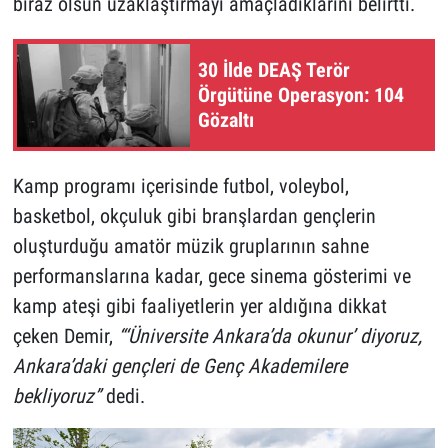
biraz olsun uzaklaştırmayı amaçladıklarını belirtti.
30 İlde DEAŞ Terör
Örgütüne Operasyon: 104
Gözaltı
Kamp programı içerisinde futbol, voleybol,
basketbol, okçuluk gibi branşlardan gençlerin
oluşturduğu amatör müzik gruplarının sahne
performanslarına kadar, gece sinema gösterimi ve
kamp ateşi gibi faaliyetlerin yer aldığına dikkat
çeken Demir,
“‘Üniversite Ankara’da okunur’ diyoruz,
Ankara’daki gençleri de Genç Akademilere
bekliyoruz”
dedi.