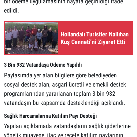
bir ödeme uygulamasının hayata geçirildiği ifade
edildi.
Hollandalı Turistler Nallıhan
Kuş Cenneti’ni Ziyaret Etti
3 Bin 932 Vatandaşa Ödeme Yapıldı
Paylaşımda yer alan bilgilere göre belediyeden
sosyal destek alan, asgari ücretli ve emekli destek
programlarından yararlanan toplam 3 bin 932
vatandaşın bu kapsamda desteklendiği açıklandı.
Sağlık Harcamalarına Katılım Payı Desteği
Yapılan açıklamada vatandaşların sağlık giderlerine
yönelik muayene, ilaç ve reçete katılım paylarının