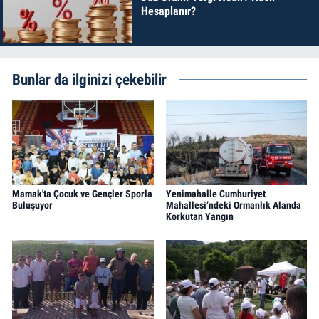
Hesaplanır?
Bunlar da ilginizi çekebilir
Mamak'ta Çocuk ve Gençler Sporla
Yenimahalle Cumhuriyet
Buluşuyor
Mahallesi’ndeki Ormanlık Alanda
Korkutan Yangın