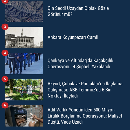
2
Çin Seddi Uzaydan Çıplak Gözle
Görünür mü?
3
Ankara Koyunpazarı Camii
4
Çankaya ve Altındağ'da Kaçakçılık
Operasyonu: 4 Şüpheli Yakalandı
5
Akyurt, Çubuk ve Pursaklar’da İlaçlama
Çalışması: ABB Temmuz’da 6 Bin
Noktayı İlaçladı
6
Adil Varlık Yönetim’den 500 Milyon
Liralık Borçlanma Operasyonu: Maliyet
Düştü, Vade Uzadı