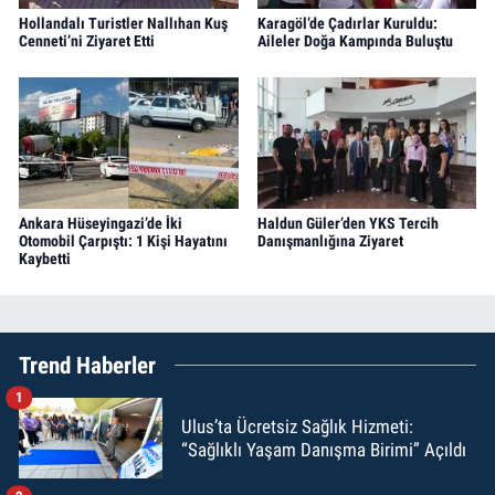
Hollandalı Turistler Nallıhan Kuş
Karagöl’de Çadırlar Kuruldu:
Cenneti’ni Ziyaret Etti
Aileler Doğa Kampında Buluştu
Ankara Hüseyingazi’de İki
Haldun Güler’den YKS Tercih
Otomobil Çarpıştı: 1 Kişi Hayatını
Danışmanlığına Ziyaret
Kaybetti
Trend Haberler
1
Ulus’ta Ücretsiz Sağlık Hizmeti:
“Sağlıklı Yaşam Danışma Birimi” Açıldı