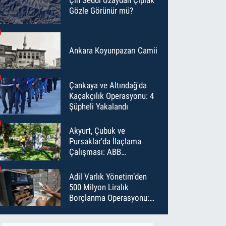
Gözle Görünür mü?
Ankara Koyunpazarı Camii
Çankaya ve Altındağ'da
Kaçakçılık Operasyonu: 4
Şüpheli Yakalandı
Akyurt, Çubuk ve
Pursaklar’da İlaçlama
Çalışması: ABB
Temmuz’da 6 Bin Noktayı
İlaçladı
Adil Varlık Yönetim’den
500 Milyon Liralık
Borçlanma Operasyonu:
Maliyet Düştü, Vade Uzadı