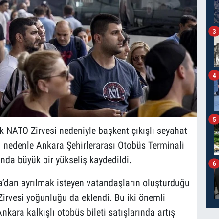
3
4
5
 NATO Zirvesi nedeniyle başkent çıkışlı seyahat
 nedenle Ankara Şehirlerarası Otobüs Terminali
rında büyük bir yükseliş kaydedildi.
6
ara’dan ayrılmak isteyen vatandaşların oluşturduğu
Zirvesi yoğunluğu da eklendi. Bu iki önemli
ara kalkışlı otobüs bileti satışlarında artış