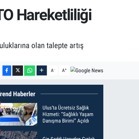
O Hareketliliği
luklarına olan talepte artış
-
+
A
A
rend Haberler
Ulus’ta Ücretsiz Sağlık
Hizmeti: “Sağlıklı Yaşam
Danışma Birimi” Açıldı
Çin Seddi Uzaydan Çıplak