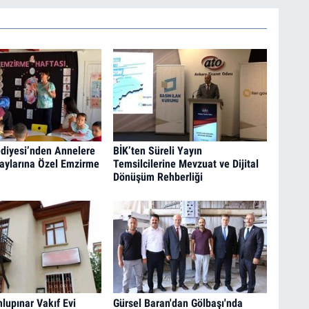
diyesi’nden Annelere
BİK’ten Süreli Yayın
aylarına Özel Emzirme
Temsilcilerine Mevzuat ve Dijital
Dönüşüm Rehberliği
upınar Vakıf Evi
Gürsel Baran'dan Gölbaşı'nda