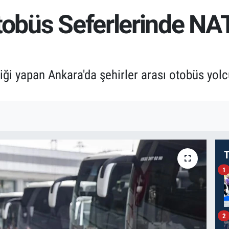
tobüs Seferlerinde NAT
iği yapan Ankara'da şehirler arası otobüs yolcu
T
1
2