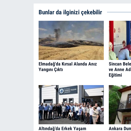
Bunlar da ilginizi çekebilir
Elmadağ'da Kırsal Alanda Anız
Sincan Bele
Yangını Çıktı
ve Anne Ad
Eğitimi
Altındağ’da Erkek Yaşam
Ankara Duml