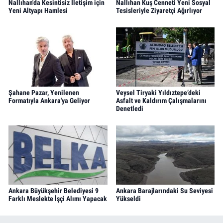
Nallıhan'da Kesintisiz İletişim için
Nallıhan Kuş Cenneti Yeni Sosyal
Yeni Altyapı Hamlesi
Tesisleriyle Ziyaretçi Ağırlıyor
Şahane Pazar, Yenilenen
Veysel Tiryaki Yıldıztepe’deki
Formatıyla Ankara'ya Geliyor
Asfalt ve Kaldırım Çalışmalarını
Denetledi
Ankara Büyükşehir Belediyesi 9
Ankara Barajlarındaki Su Seviyesi
Farklı Meslekte İşçi Alımı Yapacak
Yükseldi